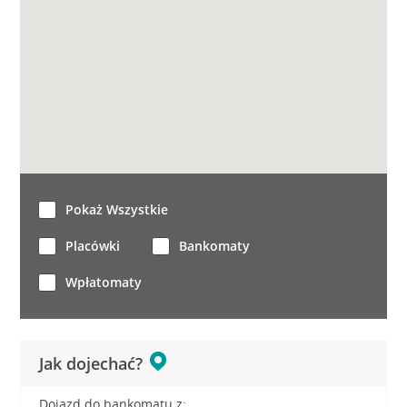
Pokaż Wszystkie
Placówki
Bankomaty
Wpłatomaty
Jak dojechać?
Dojazd do bankomatu z: