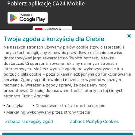
opinie.
Pobierz aplikację CA24 Mobile
Przejdź do pytania
Twoja zgoda z korzyścią dla Ciebie
Na naszych stronach używamy plików cookie (tzw. ciasteczek) i
innych technologii, aby zapewnić prawidłowe działanie serwisu,
RODO
dostosowywać jego zawartość do Twoich potrzeb, a także
dostarczać Ci spersonalizowane reklamy na innych stronach
Regulamin serwisu
internetowych. Możesz wyrazić zgodę na wykorzystywanie lub
odrzucić pliki cookie – poza plikami niezbędnymi do funkcjonowania
Mapa serwisu
serwisu. Zgody są dobrowolne i możesz je wycofać w każdym
momencie. Wyrażenie zgody sprawi, że będziemy mogli
Polityka
Cookies
prezentować Ci lepiej dopasowane treści i oferty na tej i innych
stronach Credit Agricole.
Polityka prywatności
Analityka
Dopasowanie treści i ofert na stronie
Marketing wykonywany przez strony trzecie
Zobacz szczegóły zgód
Zobacz Politykę Cookies
© 2026 Credit Agricole Bank Polska S.A. Wszelkie prawa zastrzeżone