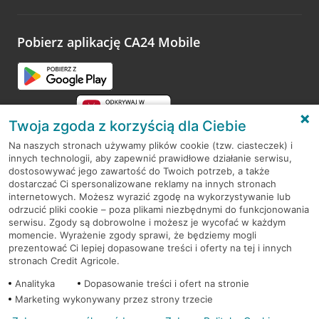
odwiedzoną placówkę i wypełnić formularz w ramach
platformy Profil Firmy w Google. Dziękujemy za wszystkie
opinie.
Pobierz aplikację CA24 Mobile
Przejdź do pytania
Twoja zgoda z korzyścią dla Ciebie
Na naszych stronach używamy plików cookie (tzw. ciasteczek) i
innych technologii, aby zapewnić prawidłowe działanie serwisu,
RODO
dostosowywać jego zawartość do Twoich potrzeb, a także
dostarczać Ci spersonalizowane reklamy na innych stronach
Regulamin serwisu
internetowych. Możesz wyrazić zgodę na wykorzystywanie lub
odrzucić pliki cookie – poza plikami niezbędnymi do funkcjonowania
Mapa serwisu
serwisu. Zgody są dobrowolne i możesz je wycofać w każdym
momencie. Wyrażenie zgody sprawi, że będziemy mogli
Polityka
Cookies
prezentować Ci lepiej dopasowane treści i oferty na tej i innych
stronach Credit Agricole.
Polityka prywatności
Analityka
Dopasowanie treści i ofert na stronie
Marketing wykonywany przez strony trzecie