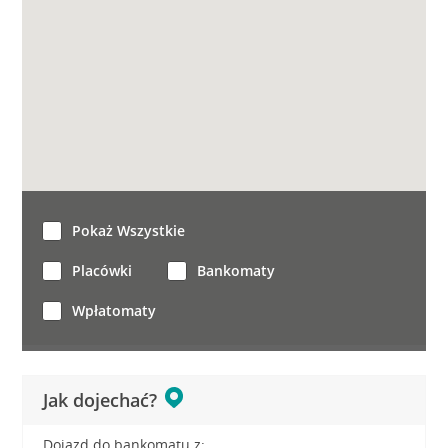
Pokaż Wszystkie
Placówki
Bankomaty
Wpłatomaty
Jak dojechać?
Dojazd do bankomatu z: