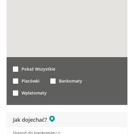
Pokaż Wszystkie
Placówki
Bankomaty
Wpłatomaty
Jak dojechać?
Dojazd do bankomatu z: