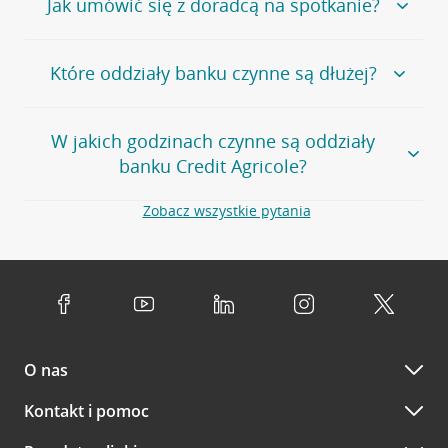
Jak umówić się z doradcą na spotkanie?
telefonu do placówki bankowej.
Przejdź do pytania
Polecamy skorzystanie z możliwości wcześniejszego
Jeśli jesteś już
naszym
umówienia się z doradcą w placówce bankowej
.
Które oddziały banku czynne są dłużej?
klientem
możesz
samodzielnie
umówić się na spotkanie z
Twoim doradcą w wybranym terminie. Zrób to:
Przejdź do pytania
Większość naszych oddziałów czynna jest w
podobnych
w
aplikacji CA24 Mobile
- po zalogowaniu kliknij w ikonę
W jakich godzinach czynne są oddziały
godzinach
. Dokładne godziny pracy uzależnione są od
kontaktu w prawym górnym rogu, a następnie w przycisk
banku Credit Agricole?
lokalnych uwarunkowań i potrzeb klientów danej placówki.
Umów nowe spotkanie –
zobacz jak to zrobić
w
serwisie CA24 eBank
- po zalogowaniu wybierz
Aby sprawdzić godziny pracy oddziałów, zapraszamy na
Zobacz wszystkie pytania
opcję Umów spotkanie
w górnym menu.
stronę
Placówki i bankomaty
, na której znajduje się
Oddziały banku Credit Agricole czynne są w
wygodna wyszukiwarka. Skorzystaj z filtra "Czynne" i
standardowych, szeroko stosowanych godzinach pracy
Jeśli
nie jesteś jeszcze naszym klientem
lub
nie korzystasz
wybierz interesującą Cię godzinę.
przedsiębiorstw i urzędów. Dokładne godziny pracy
z bankowości elektronicznej
możesz umówić się na
poszczególnych placówek znajdują się na
naszej stronie
spotkanie:
Przejdź do pytania
internetowej
.
przez
formularz kontaktowy na mapie
–
wybierz
Serdecznie zapraszamy do naszych oddziałów. Polecamy
placówkę na mapie
i kliknij w przycisk Umów się z
skorzystanie z możliwości wcześniejszego
umówienia się z
doradcą. Po wypełnieniu formularza poczekaj na kontakt
O nas
doradcą w placówce bankowej
.
doradcy potwierdzający wizytę lub propozycję spotkania
w innym terminie.
Przejdź do pytania
Kontakt i pomoc
telefonicznie przez Infolinię CA24