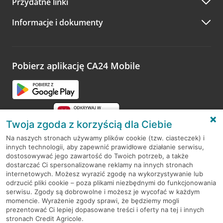
Przydatne linki
A po wizycie…
Informacje i dokumenty
Zachęcamy do podzielenia się z nami opinią o wizycie.
Wystarczy przejść na stronę
Oceń wizytę
, wyszukać
odwiedzoną placówkę i wypełnić formularz w ramach
platformy Profil Firmy w Google. Dziękujemy za wszystkie
opinie.
Pobierz aplikację CA24 Mobile
Przejdź do pytania
Twoja zgoda z korzyścią dla Ciebie
Na naszych stronach używamy plików cookie (tzw. ciasteczek) i
innych technologii, aby zapewnić prawidłowe działanie serwisu,
RODO
dostosowywać jego zawartość do Twoich potrzeb, a także
dostarczać Ci spersonalizowane reklamy na innych stronach
Regulamin serwisu
internetowych. Możesz wyrazić zgodę na wykorzystywanie lub
odrzucić pliki cookie – poza plikami niezbędnymi do funkcjonowania
Mapa serwisu
serwisu. Zgody są dobrowolne i możesz je wycofać w każdym
momencie. Wyrażenie zgody sprawi, że będziemy mogli
Polityka
Cookies
prezentować Ci lepiej dopasowane treści i oferty na tej i innych
stronach Credit Agricole.