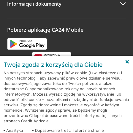
Informacje i dokumenty
Zachęcamy do podzielenia się z nami opinią o wizycie.
Wystarczy przejść na stronę
Oceń wizytę
, wyszukać
odwiedzoną placówkę i wypełnić formularz w ramach
platformy Profil Firmy w Google. Dziękujemy za wszystkie
opinie.
Pobierz aplikację CA24 Mobile
Przejdź do pytania
Twoja zgoda z korzyścią dla Ciebie
Na naszych stronach używamy plików cookie (tzw. ciasteczek) i
innych technologii, aby zapewnić prawidłowe działanie serwisu,
RODO
dostosowywać jego zawartość do Twoich potrzeb, a także
dostarczać Ci spersonalizowane reklamy na innych stronach
Regulamin serwisu
internetowych. Możesz wyrazić zgodę na wykorzystywanie lub
odrzucić pliki cookie – poza plikami niezbędnymi do funkcjonowania
Mapa serwisu
serwisu. Zgody są dobrowolne i możesz je wycofać w każdym
momencie. Wyrażenie zgody sprawi, że będziemy mogli
Polityka
Cookies
prezentować Ci lepiej dopasowane treści i oferty na tej i innych
stronach Credit Agricole.
Polityka prywatności
Analityka
Dopasowanie treści i ofert na stronie