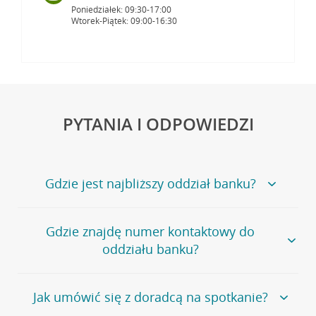
Poniedziałek: 09:30-17:00
Wtorek-Piątek: 09:00-16:30
PYTANIA I ODPOWIEDZI
Gdzie jest najbliższy oddział banku?
Jeśli szukasz oddziału naszego banku, zapraszamy na
Gdzie znajdę numer kontaktowy do
stronę
Placówki i bankomaty
, na której znajduje się
oddziału banku?
wygodna wyszukiwarka.
Alternatywnie, możesz skorzystać z pełnej
listy naszych
oddziałów
.
Bank Credit Agricole nie udostępnia ogólnego numeru
Jak umówić się z doradcą na spotkanie?
telefonu do placówki bankowej.
Przejdź do pytania