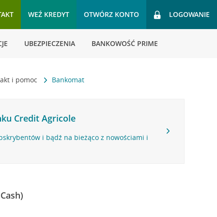
TAKT
WEŹ KREDYT
OTWÓRZ KONTO
LOGOWANIE
JE
UBEZPIECZENIA
BANKOWOŚĆ PRIME
akt i pomoc
Bankomat
ku Credit Agricole
bskrybentów i bądź na bieżąco z nowościami i
 Cash)