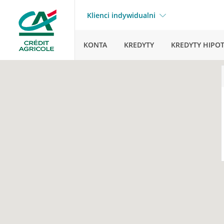
Klienci indywidualni
KONTA
KREDYTY
KREDYTY HIPO