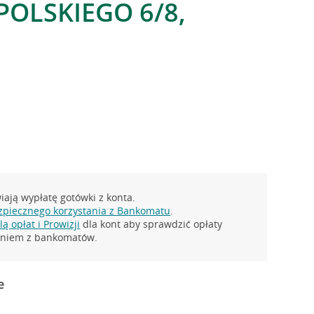
POLSKIEGO 6/8,
ają wypłatę gotówki z konta.
zpiecznego korzystania z Bankomatu
.
ą opłat i Prowizji
dla kont aby sprawdzić opłaty
taniem z bankomatów.
e