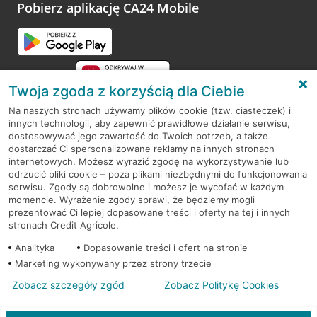
opinie.
Pobierz aplikację CA24 Mobile
Przejdź do pytania
Twoja zgoda z korzyścią dla Ciebie
Na naszych stronach używamy plików cookie (tzw. ciasteczek) i
innych technologii, aby zapewnić prawidłowe działanie serwisu,
RODO
dostosowywać jego zawartość do Twoich potrzeb, a także
dostarczać Ci spersonalizowane reklamy na innych stronach
Regulamin serwisu
internetowych. Możesz wyrazić zgodę na wykorzystywanie lub
odrzucić pliki cookie – poza plikami niezbędnymi do funkcjonowania
Mapa serwisu
serwisu. Zgody są dobrowolne i możesz je wycofać w każdym
momencie. Wyrażenie zgody sprawi, że będziemy mogli
Polityka
Cookies
prezentować Ci lepiej dopasowane treści i oferty na tej i innych
stronach Credit Agricole.
Polityka prywatności
Analityka
Dopasowanie treści i ofert na stronie
Marketing wykonywany przez strony trzecie
Zobacz szczegóły zgód
Zobacz Politykę Cookies
© 2026 Credit Agricole Bank Polska S.A. Wszelkie prawa zastrzeżone