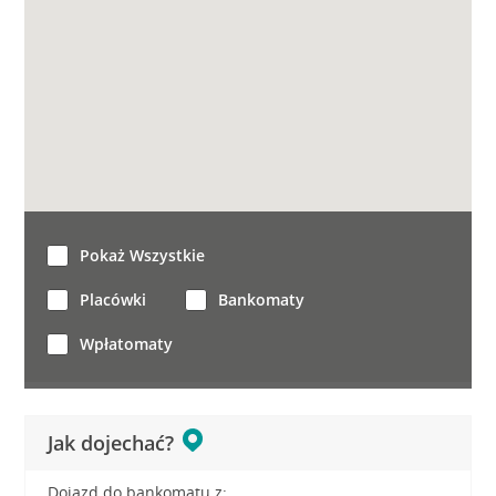
Pokaż Wszystkie
Placówki
Bankomaty
Wpłatomaty
Jak dojechać?
Dojazd do bankomatu z: