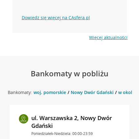
Dowiedz się więcej na CAsfera.pl
Więcej aktualności
Bankomaty w pobliżu
Bankomaty:
woj. pomorskie
Nowy Dwór Gdański
w okolicy
ul. Warszawska 2, Nowy Dwór
Gdański
Poniedziałek-Niedziela: 00:00-23:59