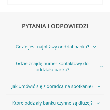
PYTANIA I ODPOWIEDZI
Gdzie jest najbliższy oddział banku?
Jeśli szukasz oddziału naszego banku, zapraszamy na
Gdzie znajdę numer kontaktowy do
stronę
Placówki i bankomaty
, na której znajduje się
oddziału banku?
wygodna wyszukiwarka.
Alternatywnie, możesz skorzystać z pełnej
listy naszych
oddziałów
.
Bank Credit Agricole nie udostępnia ogólnego numeru
Jak umówić się z doradcą na spotkanie?
telefonu do placówki bankowej.
Przejdź do pytania
Polecamy skorzystanie z możliwości wcześniejszego
Jeśli jesteś już
naszym
umówienia się z doradcą w placówce bankowej
.
Które oddziały banku czynne są dłużej?
klientem
możesz
samodzielnie
umówić się na spotkanie z