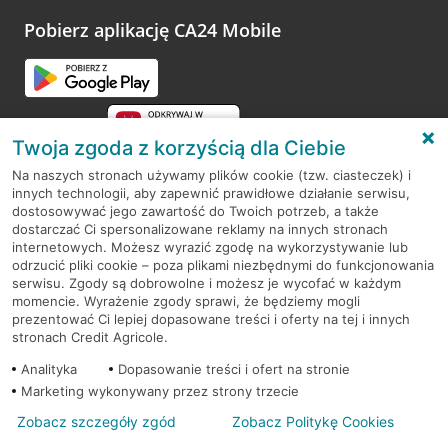
platformy Profil Firmy w Google. Dziękujemy za wszystkie
opinie.
Pobierz aplikację CA24 Mobile
Przejdź do pytania
Twoja zgoda z korzyścią dla Ciebie
Na naszych stronach używamy plików cookie (tzw. ciasteczek) i
innych technologii, aby zapewnić prawidłowe działanie serwisu,
RODO
dostosowywać jego zawartość do Twoich potrzeb, a także
dostarczać Ci spersonalizowane reklamy na innych stronach
Regulamin serwisu
internetowych. Możesz wyrazić zgodę na wykorzystywanie lub
odrzucić pliki cookie – poza plikami niezbędnymi do funkcjonowania
Mapa serwisu
serwisu. Zgody są dobrowolne i możesz je wycofać w każdym
momencie. Wyrażenie zgody sprawi, że będziemy mogli
Polityka
Cookies
prezentować Ci lepiej dopasowane treści i oferty na tej i innych
stronach Credit Agricole.
Polityka prywatności
Analityka
Dopasowanie treści i ofert na stronie
Marketing wykonywany przez strony trzecie
Zobacz szczegóły zgód
Zobacz Politykę Cookies
© 2026 Credit Agricole Bank Polska S.A. Wszelkie prawa zastrzeżone