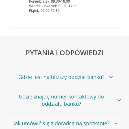
Poniedziałek: 09:30-18:00
Wtorek-Czwartek: 09:30-17:00
Piątek: 09:00-15:30
PYTANIA I ODPOWIEDZI
Gdzie jest najbliższy oddział banku?
Jeśli szukasz oddziału naszego banku, zapraszamy na
Gdzie znajdę numer kontaktowy do
stronę
Placówki i bankomaty
, na której znajduje się
oddziału banku?
wygodna wyszukiwarka.
Alternatywnie, możesz skorzystać z pełnej
listy naszych
oddziałów
.
Bank Credit Agricole nie udostępnia ogólnego numeru
Jak umówić się z doradcą na spotkanie?
telefonu do placówki bankowej.