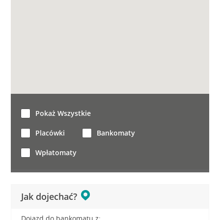
Pokaż Wszystkie
Placówki
Bankomaty
Wpłatomaty
Jak dojechać?
Dojazd do bankomatu z: