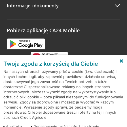
Informacje i dokumenty
Zachęcamy do podzielenia się z nami opinią o wizycie.
Wystarczy przejść na stronę
Oceń wizytę
, wyszukać
odwiedzoną placówkę i wypełnić formularz w ramach
platformy Profil Firmy w Google. Dziękujemy za wszystkie
opinie.
Pobierz aplikację CA24 Mobile
Przejdź do pytania
Twoja zgoda z korzyścią dla Ciebie
Na naszych stronach używamy plików cookie (tzw. ciasteczek) i
innych technologii, aby zapewnić prawidłowe działanie serwisu,
RODO
dostosowywać jego zawartość do Twoich potrzeb, a także
dostarczać Ci spersonalizowane reklamy na innych stronach
Regulamin serwisu
internetowych. Możesz wyrazić zgodę na wykorzystywanie lub
odrzucić pliki cookie – poza plikami niezbędnymi do funkcjonowania
Mapa serwisu
serwisu. Zgody są dobrowolne i możesz je wycofać w każdym
momencie. Wyrażenie zgody sprawi, że będziemy mogli
Polityka
Cookies
prezentować Ci lepiej dopasowane treści i oferty na tej i innych
stronach Credit Agricole.
Polityka prywatności
Analityka
Dopasowanie treści i ofert na stronie