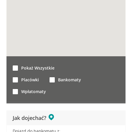
Pokaż Wszystkie
Placówki
Bankomaty
Wpłatomaty
Jak dojechać?
Dojazd do bankomatu z: