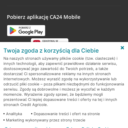
odwiedzoną placówkę i wypełnić formularz w ramach
platformy Profil Firmy w Google. Dziękujemy za wszystkie
opinie.
Pobierz aplikację CA24 Mobile
Przejdź do pytania
Twoja zgoda z korzyścią dla Ciebie
Na naszych stronach używamy plików cookie (tzw. ciasteczek) i
innych technologii, aby zapewnić prawidłowe działanie serwisu,
RODO
dostosowywać jego zawartość do Twoich potrzeb, a także
dostarczać Ci spersonalizowane reklamy na innych stronach
Regulamin serwisu
internetowych. Możesz wyrazić zgodę na wykorzystywanie lub
odrzucić pliki cookie – poza plikami niezbędnymi do funkcjonowania
Mapa serwisu
serwisu. Zgody są dobrowolne i możesz je wycofać w każdym
momencie. Wyrażenie zgody sprawi, że będziemy mogli
Polityka
Cookies
prezentować Ci lepiej dopasowane treści i oferty na tej i innych
stronach Credit Agricole.
Polityka prywatności
Analityka
Dopasowanie treści i ofert na stronie
Marketing wykonywany przez strony trzecie