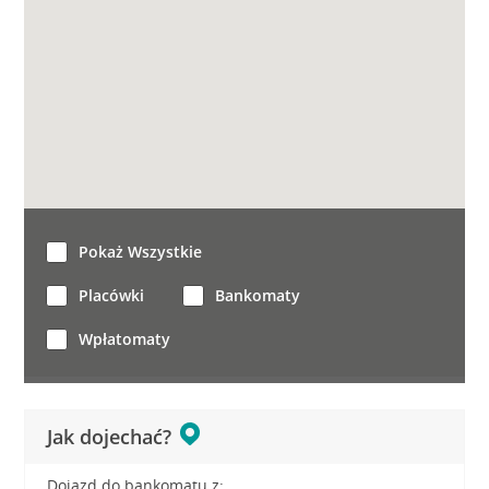
Pokaż Wszystkie
Placówki
Bankomaty
Wpłatomaty
Jak dojechać?
Dojazd do bankomatu z: