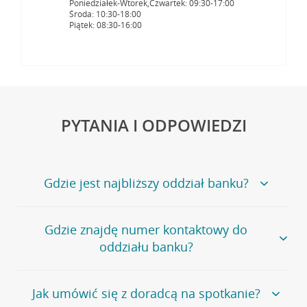
Poniedziałek-Wtorek,Czwartek: 09:30-17:00
Środa: 10:30-18:00
Piątek: 08:30-16:00
PYTANIA I ODPOWIEDZI
Gdzie jest najbliższy oddział banku?
Jeśli szukasz oddziału naszego banku, zapraszamy na
Gdzie znajdę numer kontaktowy do
stronę
Placówki i bankomaty
, na której znajduje się
oddziału banku?
wygodna wyszukiwarka.
Alternatywnie, możesz skorzystać z pełnej
listy naszych
oddziałów
.
Bank Credit Agricole nie udostępnia ogólnego numeru
Jak umówić się z doradcą na spotkanie?
telefonu do placówki bankowej.