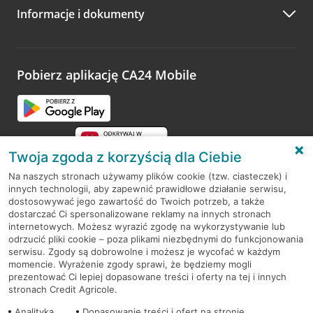
Informacje i dokumenty
Zachęcamy do podzielenia się z nami opinią o wizycie.
Wystarczy przejść na stronę
Oceń wizytę
, wyszukać
odwiedzoną placówkę i wypełnić formularz w ramach
platformy Profil Firmy w Google. Dziękujemy za wszystkie
opinie.
Pobierz aplikację CA24 Mobile
Przejdź do pytania
Twoja zgoda z korzyścią dla Ciebie
Na naszych stronach używamy plików cookie (tzw. ciasteczek) i
innych technologii, aby zapewnić prawidłowe działanie serwisu,
RODO
dostosowywać jego zawartość do Twoich potrzeb, a także
dostarczać Ci spersonalizowane reklamy na innych stronach
Regulamin serwisu
internetowych. Możesz wyrazić zgodę na wykorzystywanie lub
odrzucić pliki cookie – poza plikami niezbędnymi do funkcjonowania
Mapa serwisu
serwisu. Zgody są dobrowolne i możesz je wycofać w każdym
momencie. Wyrażenie zgody sprawi, że będziemy mogli
Polityka
Cookies
prezentować Ci lepiej dopasowane treści i oferty na tej i innych
stronach Credit Agricole.
Polityka prywatności
Analityka
Dopasowanie treści i ofert na stronie