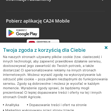
Zachęcamy do podzielenia się z nami opinią o wizycie.
Wystarczy przejść na stronę
Oceń wizytę
, wyszukać
odwiedzoną placówkę i wypełnić formularz w ramach
platformy Profil Firmy w Google. Dziękujemy za wszystkie
opinie.
Pobierz aplikację CA24 Mobile
Przejdź do pytania
Twoja zgoda z korzyścią dla Ciebie
Na naszych stronach używamy plików cookie (tzw. ciasteczek) i
innych technologii, aby zapewnić prawidłowe działanie serwisu,
RODO
dostosowywać jego zawartość do Twoich potrzeb, a także
dostarczać Ci spersonalizowane reklamy na innych stronach
Regulamin serwisu
internetowych. Możesz wyrazić zgodę na wykorzystywanie lub
odrzucić pliki cookie – poza plikami niezbędnymi do funkcjonowania
Mapa serwisu
serwisu. Zgody są dobrowolne i możesz je wycofać w każdym
momencie. Wyrażenie zgody sprawi, że będziemy mogli
Polityka
Cookies
prezentować Ci lepiej dopasowane treści i oferty na tej i innych
stronach Credit Agricole.
Polityka prywatności
Analityka
Dopasowanie treści i ofert na stronie
Marketing wykonywany przez strony trzecie