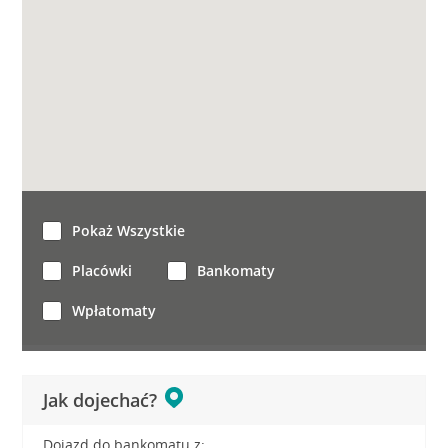
Pokaż Wszystkie
Placówki
Bankomaty
Wpłatomaty
Jak dojechać?
Dojazd do bankomatu z: