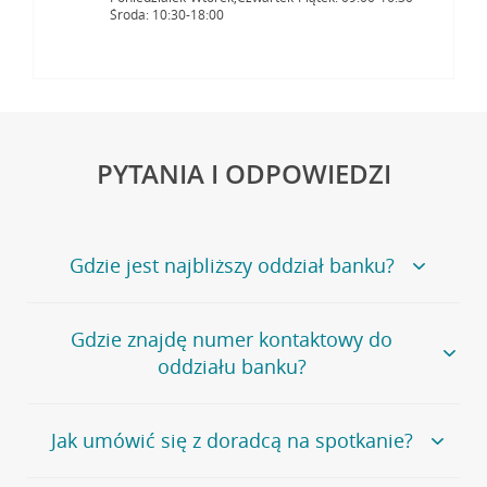
Środa: 10:30-18:00
PYTANIA I ODPOWIEDZI
Gdzie jest najbliższy oddział banku?
Jeśli szukasz oddziału naszego banku, zapraszamy na
Gdzie znajdę numer kontaktowy do
stronę
Placówki i bankomaty
, na której znajduje się
oddziału banku?
wygodna wyszukiwarka.
Alternatywnie, możesz skorzystać z pełnej
listy naszych
oddziałów
.
Bank Credit Agricole nie udostępnia ogólnego numeru
Jak umówić się z doradcą na spotkanie?
telefonu do placówki bankowej.
Przejdź do pytania