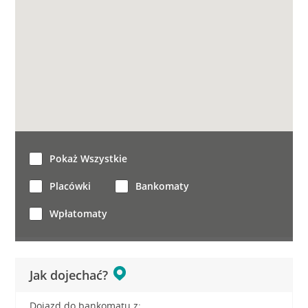
Pokaż Wszystkie
Placówki
Bankomaty
Wpłatomaty
Jak dojechać?
Dojazd do bankomatu z: