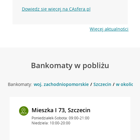
Dowiedz się więcej na CAsfera.pl
Więcej aktualności
Bankomaty w pobliżu
Bankomaty:
woj. zachodniopomorskie
Szczecin
w okolicy u
Mieszka I 73, Szczecin
Poniedziałek-Sobota: 09:00-21:00
Niedziela: 10:00-20:00