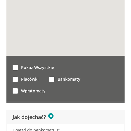
Pokaż Wszystkie
Placówki
Bankomaty
Wpłatomaty
Jak dojechać?
Dojazd do bankomatu z: