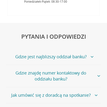
Poniedziałek-Piątek: 08:30-17:00
PYTANIA I ODPOWIEDZI
Gdzie jest najbliższy oddział banku?
Jeśli szukasz oddziału naszego banku, zapraszamy na
Gdzie znajdę numer kontaktowy do
stronę
Placówki i bankomaty
, na której znajduje się
oddziału banku?
wygodna wyszukiwarka.
Alternatywnie, możesz skorzystać z pełnej
listy naszych
oddziałów
.
Bank Credit Agricole nie udostępnia ogólnego numeru
Jak umówić się z doradcą na spotkanie?
telefonu do placówki bankowej.
Przejdź do pytania
Polecamy skorzystanie z możliwości wcześniejszego