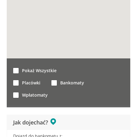
Pokaż Wszystkie
Placówki
Bankomaty
Wpłatomaty
Jak dojechać?
Dojazd do bankomatu z: