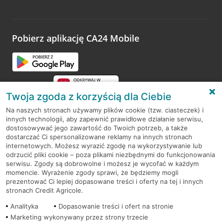
Wystarczy przejść na stronę
Oceń wizytę
, wyszukać
odwiedzoną placówkę i wypełnić formularz w ramach
platformy Profil Firmy w Google. Dziękujemy za wszystkie
opinie.
Pobierz aplikację CA24 Mobile
Przejdź do pytania
Twoja zgoda z korzyścią dla Ciebie
Na naszych stronach używamy plików cookie (tzw. ciasteczek) i
innych technologii, aby zapewnić prawidłowe działanie serwisu,
RODO
dostosowywać jego zawartość do Twoich potrzeb, a także
dostarczać Ci spersonalizowane reklamy na innych stronach
Regulamin serwisu
internetowych. Możesz wyrazić zgodę na wykorzystywanie lub
odrzucić pliki cookie – poza plikami niezbędnymi do funkcjonowania
Mapa serwisu
serwisu. Zgody są dobrowolne i możesz je wycofać w każdym
momencie. Wyrażenie zgody sprawi, że będziemy mogli
Polityka
Cookies
prezentować Ci lepiej dopasowane treści i oferty na tej i innych
stronach Credit Agricole.
Polityka prywatności
Analityka
Dopasowanie treści i ofert na stronie
Marketing wykonywany przez strony trzecie