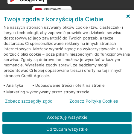
Twoja zgoda z korzyścią dla Ciebie
Na naszych stronach używamy plików cookie (tzw. ciasteczek) i
innych technologii, aby zapewnić prawidłowe działanie serwisu,
RODO
dostosowywać jego zawartość do Twoich potrzeb, a także
dostarczać Ci spersonalizowane reklamy na innych stronach
Regulamin serwisu
internetowych. Możesz wyrazić zgodę na wykorzystywanie lub
odrzucić pliki cookie – poza plikami niezbędnymi do funkcjonowania
Mapa serwisu
serwisu. Zgody są dobrowolne i możesz je wycofać w każdym
momencie. Wyrażenie zgody sprawi, że będziemy mogli
Polityka
Cookies
prezentować Ci lepiej dopasowane treści i oferty na tej i innych
stronach Credit Agricole.
Polityka prywatności
Analityka
Dopasowanie treści i ofert na stronie
Marketing wykonywany przez strony trzecie
Zobacz szczegóły zgód
Zobacz Politykę Cookies
© 2026 Credit Agricole Bank Polska S.A. Wszelkie prawa zastrzeżone
Akceptuję wszystkie
Odrzucam wszystkie