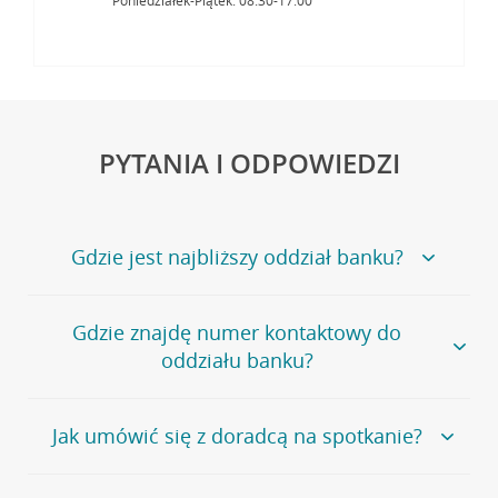
Poniedziałek-Piątek: 08:30-17:00
PYTANIA I ODPOWIEDZI
Gdzie jest najbliższy oddział banku?
Jeśli szukasz oddziału naszego banku, zapraszamy na
Gdzie znajdę numer kontaktowy do
stronę
Placówki i bankomaty
, na której znajduje się
oddziału banku?
wygodna wyszukiwarka.
Alternatywnie, możesz skorzystać z pełnej
listy naszych
oddziałów
.
Bank Credit Agricole nie udostępnia ogólnego numeru
Jak umówić się z doradcą na spotkanie?
telefonu do placówki bankowej.
Przejdź do pytania
Polecamy skorzystanie z możliwości wcześniejszego