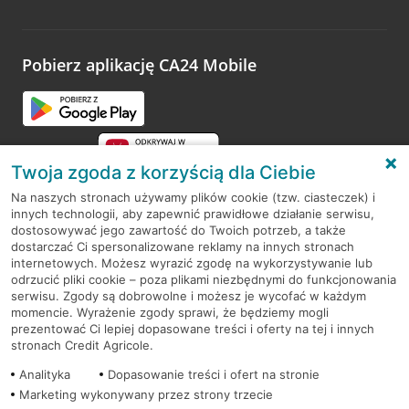
Wystarczy przejść na stronę
Oceń wizytę
, wyszukać
odwiedzoną placówkę i wypełnić formularz w ramach
platformy Profil Firmy w Google. Dziękujemy za wszystkie
opinie.
Pobierz aplikację CA24 Mobile
Przejdź do pytania
Twoja zgoda z korzyścią dla Ciebie
Na naszych stronach używamy plików cookie (tzw. ciasteczek) i
innych technologii, aby zapewnić prawidłowe działanie serwisu,
RODO
dostosowywać jego zawartość do Twoich potrzeb, a także
dostarczać Ci spersonalizowane reklamy na innych stronach
Regulamin serwisu
internetowych. Możesz wyrazić zgodę na wykorzystywanie lub
odrzucić pliki cookie – poza plikami niezbędnymi do funkcjonowania
Mapa serwisu
serwisu. Zgody są dobrowolne i możesz je wycofać w każdym
momencie. Wyrażenie zgody sprawi, że będziemy mogli
Polityka
Cookies
prezentować Ci lepiej dopasowane treści i oferty na tej i innych
stronach Credit Agricole.
Polityka prywatności
Analityka
Dopasowanie treści i ofert na stronie
Marketing wykonywany przez strony trzecie