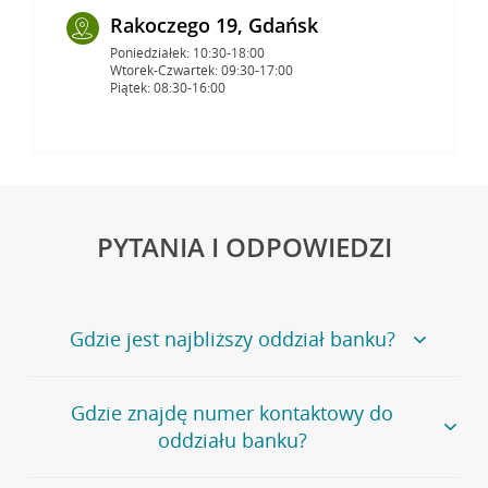
Rakoczego 19, Gdańsk
Poniedziałek: 10:30-18:00
Wtorek-Czwartek: 09:30-17:00
Piątek: 08:30-16:00
PYTANIA I ODPOWIEDZI
Gdzie jest najbliższy oddział banku?
Jeśli szukasz oddziału naszego banku, zapraszamy na
Gdzie znajdę numer kontaktowy do
stronę
Placówki i bankomaty
, na której znajduje się
oddziału banku?
wygodna wyszukiwarka.
Alternatywnie, możesz skorzystać z pełnej
listy naszych