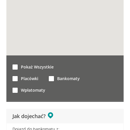
Pokaż Wszystkie
Placówki
Bankomaty
Wpłatomaty
Jak dojechać?
Dojazd do bankomatu z: