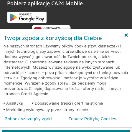
opinie.
Pobierz aplikację CA24 Mobile
Przejdź do pytania
Twoja zgoda z korzyścią dla Ciebie
Na naszych stronach używamy plików cookie (tzw. ciasteczek) i
innych technologii, aby zapewnić prawidłowe działanie serwisu,
RODO
dostosowywać jego zawartość do Twoich potrzeb, a także
dostarczać Ci spersonalizowane reklamy na innych stronach
Regulamin serwisu
internetowych. Możesz wyrazić zgodę na wykorzystywanie lub
odrzucić pliki cookie – poza plikami niezbędnymi do funkcjonowania
Mapa serwisu
serwisu. Zgody są dobrowolne i możesz je wycofać w każdym
momencie. Wyrażenie zgody sprawi, że będziemy mogli
Polityka
Cookies
prezentować Ci lepiej dopasowane treści i oferty na tej i innych
stronach Credit Agricole.
Polityka prywatności
Analityka
Dopasowanie treści i ofert na stronie
Marketing wykonywany przez strony trzecie
Zobacz szczegóły zgód
Zobacz Politykę Cookies
© 2026 Credit Agricole Bank Polska S.A. Wszelkie prawa zastrzeżone