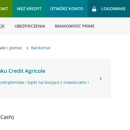
TAKT
WEŹ KREDYT
OTWÓRZ KONTO
LOGOWANIE
JE
UBEZPIECZENIA
BANKOWOŚĆ PRIME
akt i pomoc
Bankomat
ku Credit Agricole
bskrybentów i bądź na bieżąco z nowościami i
 Cash)