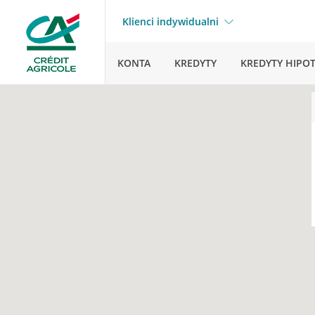
Klienci indywidualni
KONTA
KREDYTY
KREDYTY HIPO