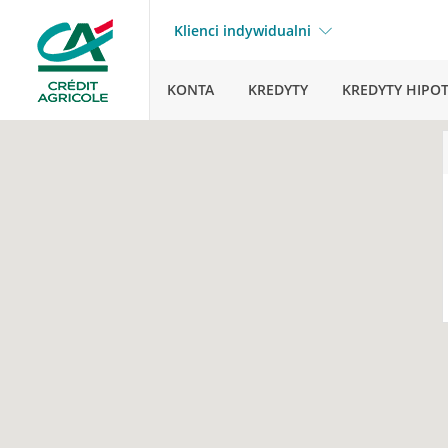
Klienci indywidualni
KONTA
KREDYTY
KREDYTY HIPO