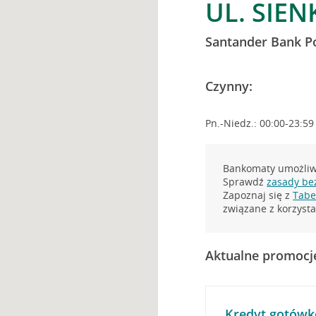
UL. SIEN
Santander Bank P
Czynny:
Pn.-Niedz.: 00:00-23:59
Bankomaty umożliwi
Sprawdź
zasady be
Zapoznaj się z
Tabel
związane z korzys
Aktualne promocj
Kredyt gotówk