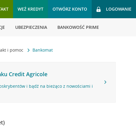
TAKT
WEŹ KREDYT
OTWÓRZ KONTO
LOGOWANIE
JE
UBEZPIECZENIA
BANKOWOŚĆ PRIME
akt i pomoc
Bankomat
ku Credit Agricole
bskrybentów i bądź na bieżąco z nowościami i
t)