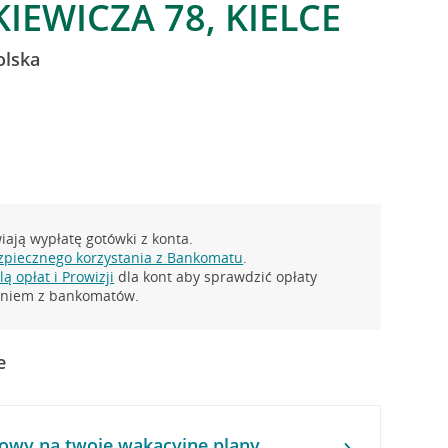
KIEWICZA 78, KIELCE
olska
ają wypłatę gotówki z konta.
zpiecznego korzystania z Bankomatu
.
ą opłat i Prowizji
dla kont aby sprawdzić opłaty
taniem z bankomatów.
e
owy na twoje wakacyjne plany