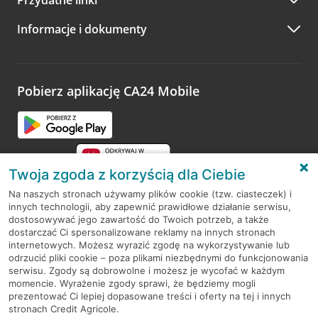
A po wizycie…
Informacje i dokumenty
Zachęcamy do podzielenia się z nami opinią o wizycie.
Wystarczy przejść na stronę
Oceń wizytę
, wyszukać
odwiedzoną placówkę i wypełnić formularz w ramach
platformy Profil Firmy w Google. Dziękujemy za wszystkie
opinie.
Pobierz aplikację CA24 Mobile
Przejdź do pytania
Twoja zgoda z korzyścią dla Ciebie
Na naszych stronach używamy plików cookie (tzw. ciasteczek) i
innych technologii, aby zapewnić prawidłowe działanie serwisu,
RODO
dostosowywać jego zawartość do Twoich potrzeb, a także
dostarczać Ci spersonalizowane reklamy na innych stronach
Regulamin serwisu
internetowych. Możesz wyrazić zgodę na wykorzystywanie lub
odrzucić pliki cookie – poza plikami niezbędnymi do funkcjonowania
Mapa serwisu
serwisu. Zgody są dobrowolne i możesz je wycofać w każdym
momencie. Wyrażenie zgody sprawi, że będziemy mogli
Polityka
Cookies
prezentować Ci lepiej dopasowane treści i oferty na tej i innych
stronach Credit Agricole.