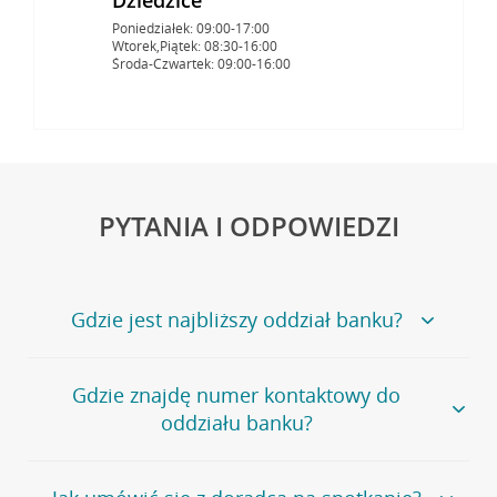
Poniedziałek: 09:00-17:00
Wtorek,Piątek: 08:30-16:00
Środa-Czwartek: 09:00-16:00
PYTANIA I ODPOWIEDZI
Gdzie jest najbliższy oddział banku?
Jeśli szukasz oddziału naszego banku, zapraszamy na
Gdzie znajdę numer kontaktowy do
stronę
Placówki i bankomaty
, na której znajduje się
oddziału banku?
wygodna wyszukiwarka.
Alternatywnie, możesz skorzystać z pełnej
listy naszych
oddziałów
.
Bank Credit Agricole nie udostępnia ogólnego numeru