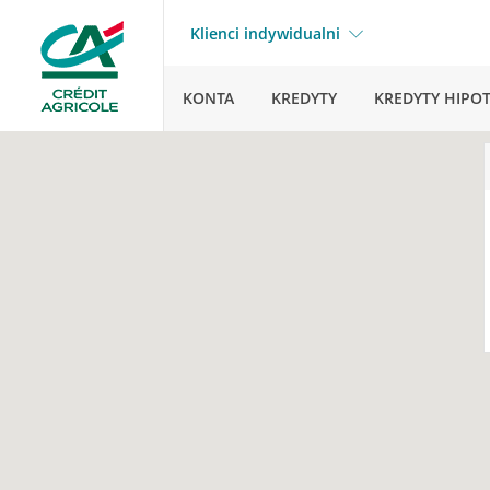
Klienci indywidualni
KONTA
KREDYTY
KREDYTY HIPO