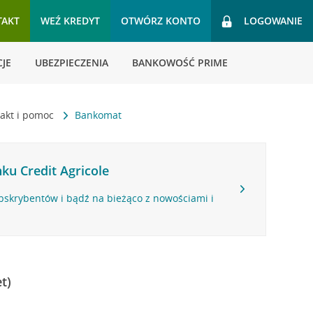
TAKT
WEŹ KREDYT
OTWÓRZ KONTO
LOGOWANIE
JE
UBEZPIECZENIA
BANKOWOŚĆ PRIME
akt i pomoc
Bankomat
ku Credit Agricole
bskrybentów i bądź na bieżąco z nowościami i
t)