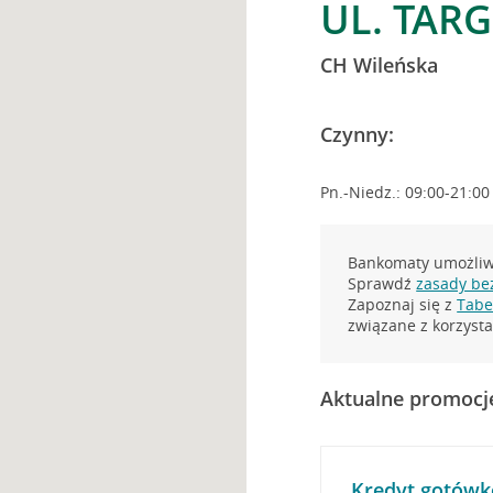
UL. TAR
CH Wileńska
Czynny:
Pn.-Niedz.: 09:00-21:00
Bankomaty umożliwi
Sprawdź
zasady be
Zapoznaj się z
Tabel
związane z korzys
Aktualne promocj
Kredyt gotówk