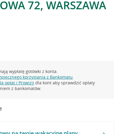
GOWA 72, WARSZAWA
ają wypłatę gotówki z konta.
zpiecznego korzystania z Bankomatu
.
ą opłat i Prowizji
dla kont aby sprawdzić opłaty
taniem z bankomatów.
e
owy na twoje wakacyjne plany