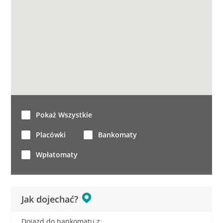
Pokaż Wszystkie
Placówki
Bankomaty
Wpłatomaty
Jak dojechać?
Dojazd do bankomatu z: