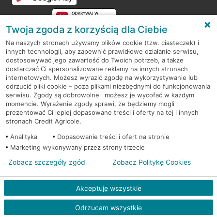
Twoja zgoda z korzyścią dla Ciebie
Na naszych stronach używamy plików cookie (tzw. ciasteczek) i
innych technologii, aby zapewnić prawidłowe działanie serwisu,
RODO
dostosowywać jego zawartość do Twoich potrzeb, a także
dostarczać Ci spersonalizowane reklamy na innych stronach
Regulamin serwisu
internetowych. Możesz wyrazić zgodę na wykorzystywanie lub
odrzucić pliki cookie – poza plikami niezbędnymi do funkcjonowania
Mapa serwisu
serwisu. Zgody są dobrowolne i możesz je wycofać w każdym
momencie. Wyrażenie zgody sprawi, że będziemy mogli
Polityka
Cookies
prezentować Ci lepiej dopasowane treści i oferty na tej i innych
stronach Credit Agricole.
Polityka prywatności
Analityka
Dopasowanie treści i ofert na stronie
Marketing wykonywany przez strony trzecie
Zobacz szczegóły zgód
Zobacz Politykę Cookies
© 2026 Credit Agricole Bank Polska S.A. Wszelkie prawa zastrzeżone
Akceptuję wszystkie
Odrzucam wszystkie