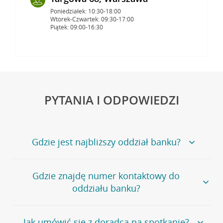
Poniedziałek: 10:30-18:00
Wtorek-Czwartek: 09:30-17:00
Piątek: 09:00-16:30
PYTANIA I ODPOWIEDZI
Gdzie jest najbliższy oddział banku?
Jeśli szukasz oddziału naszego banku, zapraszamy na
Gdzie znajdę numer kontaktowy do
stronę
Placówki i bankomaty
, na której znajduje się
oddziału banku?
wygodna wyszukiwarka.
Alternatywnie, możesz skorzystać z pełnej
listy naszych
oddziałów
.
Bank Credit Agricole nie udostępnia ogólnego numeru
Jak umówić się z doradcą na spotkanie?