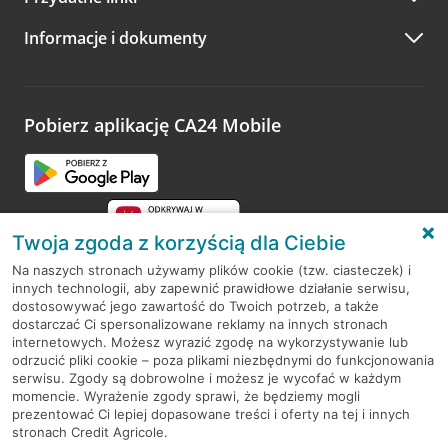
A po wizycie…
Informacje i dokumenty
Zachęcamy do podzielenia się z nami opinią o wizycie.
Wystarczy przejść na stronę
Oceń wizytę
, wyszukać
odwiedzoną placówkę i wypełnić formularz w ramach
platformy Profil Firmy w Google. Dziękujemy za wszystkie
opinie.
Pobierz aplikację CA24 Mobile
Przejdź do pytania
Twoja zgoda z korzyścią dla Ciebie
Na naszych stronach używamy plików cookie (tzw. ciasteczek) i
innych technologii, aby zapewnić prawidłowe działanie serwisu,
RODO
dostosowywać jego zawartość do Twoich potrzeb, a także
dostarczać Ci spersonalizowane reklamy na innych stronach
Regulamin serwisu
internetowych. Możesz wyrazić zgodę na wykorzystywanie lub
odrzucić pliki cookie – poza plikami niezbędnymi do funkcjonowania
Mapa serwisu
serwisu. Zgody są dobrowolne i możesz je wycofać w każdym
momencie. Wyrażenie zgody sprawi, że będziemy mogli
Polityka
Cookies
prezentować Ci lepiej dopasowane treści i oferty na tej i innych
stronach Credit Agricole.