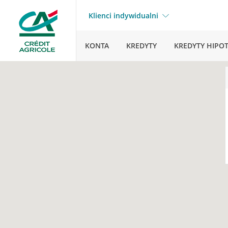
Klienci indywidualni
KONTA
KREDYTY
KREDYTY HIPO