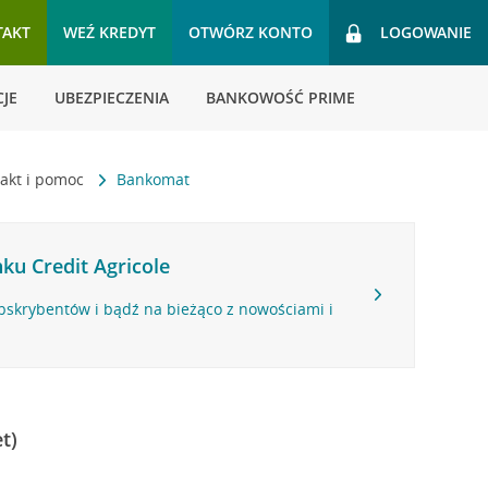
TAKT
WEŹ KREDYT
OTWÓRZ KONTO
LOGOWANIE
JE
UBEZPIECZENIA
BANKOWOŚĆ PRIME
akt i pomoc
Bankomat
ku Credit Agricole
bskrybentów i bądź na bieżąco z nowościami i
t)