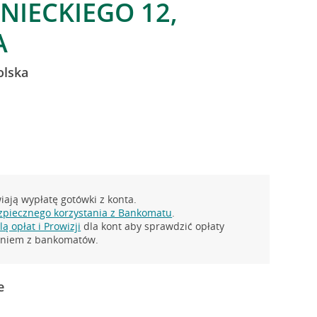
NIECKIEGO 12,
A
olska
ają wypłatę gotówki z konta.
zpiecznego korzystania z Bankomatu
.
ą opłat i Prowizji
dla kont aby sprawdzić opłaty
taniem z bankomatów.
e