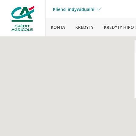
Klienci indywidualni
KONTA
KREDYTY
KREDYTY HIPO