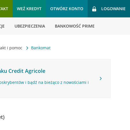
TAKT
WEŹ KREDYT
OTWÓRZ KONTO
LOGOWANIE
JE
UBEZPIECZENIA
BANKOWOŚĆ PRIME
akt i pomoc
Bankomat
ku Credit Agricole
bskrybentów i bądź na bieżąco z nowościami i
t)