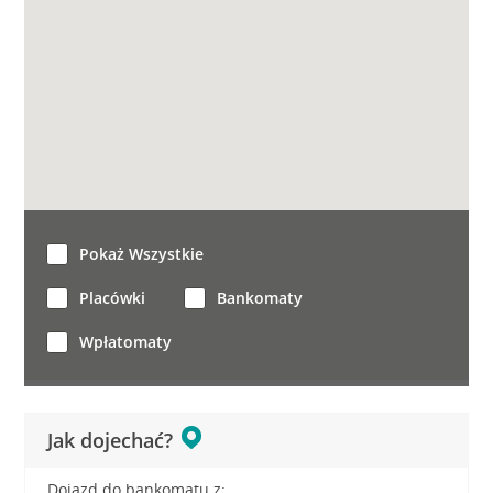
Pokaż Wszystkie
Placówki
Bankomaty
Wpłatomaty
Jak dojechać?
Dojazd do bankomatu z: