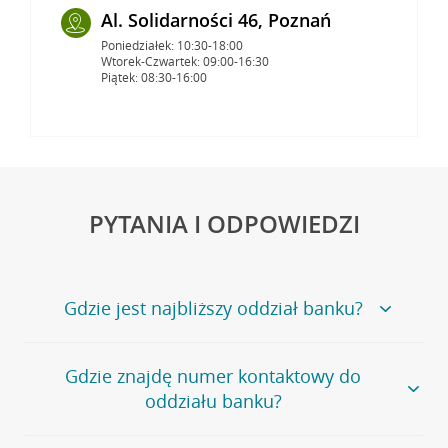
Al. Solidarności 46, Poznań
Poniedziałek: 10:30-18:00
Wtorek-Czwartek: 09:00-16:30
Piątek: 08:30-16:00
PYTANIA I ODPOWIEDZI
Gdzie jest najbliższy oddział banku?
Jeśli szukasz oddziału naszego banku, zapraszamy na
Gdzie znajdę numer kontaktowy do
stronę
Placówki i bankomaty
, na której znajduje się
oddziału banku?
wygodna wyszukiwarka.
Alternatywnie, możesz skorzystać z pełnej
listy naszych