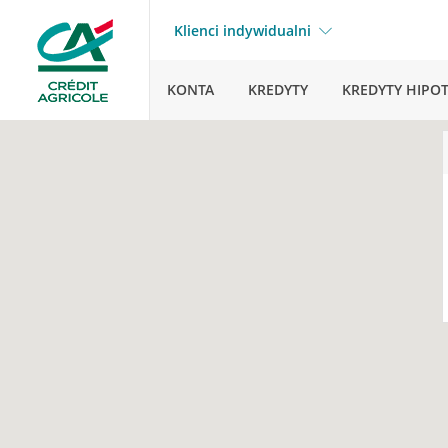
Klienci indywidualni
KONTA
KREDYTY
KREDYTY HIPO