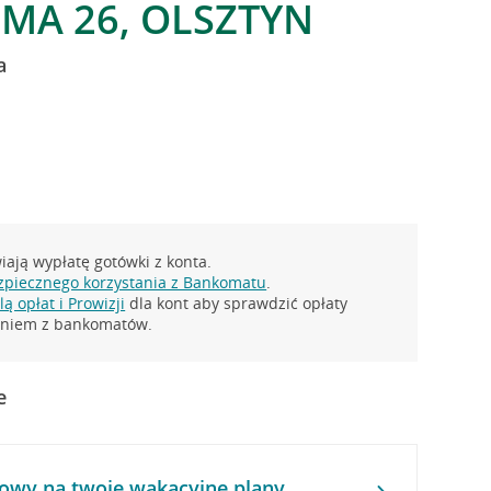
IMA 26, OLSZTYN
a
ają wypłatę gotówki z konta.
zpiecznego korzystania z Bankomatu
.
ą opłat i Prowizji
dla kont aby sprawdzić opłaty
taniem z bankomatów.
e
owy na twoje wakacyjne plany