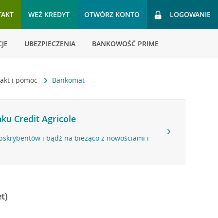
TAKT
WEŹ KREDYT
OTWÓRZ KONTO
LOGOWANIE
JE
UBEZPIECZENIA
BANKOWOŚĆ PRIME
akt i pomoc
Bankomat
ku Credit Agricole
bskrybentów i bądź na bieżąco z nowościami i
t)