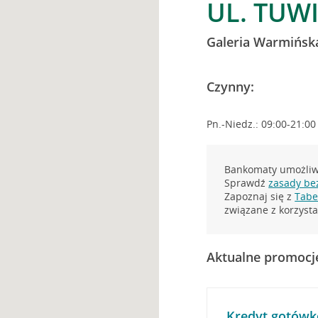
UL. TUW
Galeria Warmińsk
Czynny:
Pn.-Niedz.: 09:00-21:00
Bankomaty umożliwi
Sprawdź
zasady be
Zapoznaj się z
Tabel
związane z korzys
Aktualne promocj
Kredyt gotówk