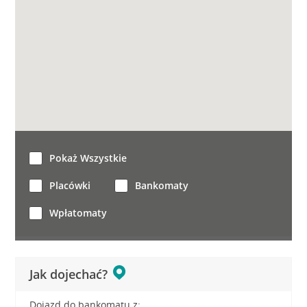
Pokaż Wszystkie
Placówki
Bankomaty
Wpłatomaty
Jak dojechać?
Dojazd do bankomatu z: