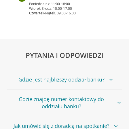
Poniedziałek: 11:00-18:00
Wtorek-Środa: 10:00-17:00
Czwartek-Piątek: 09:00-16:00
PYTANIA I ODPOWIEDZI
Gdzie jest najbliższy oddział banku?
Jeśli szukasz oddziału naszego banku, zapraszamy na
Gdzie znajdę numer kontaktowy do
stronę
Placówki i bankomaty
, na której znajduje się
oddziału banku?
wygodna wyszukiwarka.
Alternatywnie, możesz skorzystać z pełnej
listy naszych
oddziałów
.
Bank Credit Agricole nie udostępnia ogólnego numeru
Jak umówić się z doradcą na spotkanie?
telefonu do placówki bankowej.