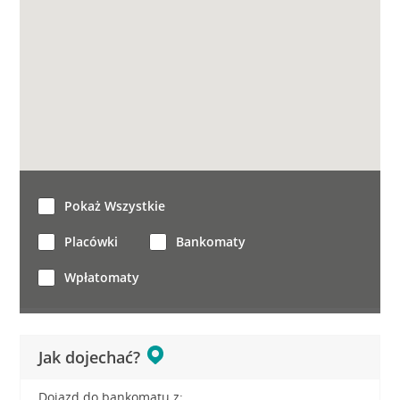
Pokaż Wszystkie
Placówki
Bankomaty
Wpłatomaty
Jak dojechać?
Dojazd do bankomatu z: