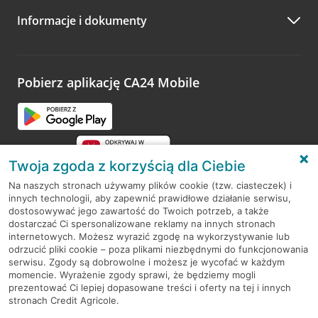
Informacje i dokumenty
Zachęcamy do podzielenia się z nami opinią o wizycie.
Wystarczy przejść na stronę
Oceń wizytę
, wyszukać
odwiedzoną placówkę i wypełnić formularz w ramach
platformy Profil Firmy w Google. Dziękujemy za wszystkie
opinie.
Pobierz aplikację CA24 Mobile
Przejdź do pytania
Twoja zgoda z korzyścią dla Ciebie
Na naszych stronach używamy plików cookie (tzw. ciasteczek) i
innych technologii, aby zapewnić prawidłowe działanie serwisu,
RODO
dostosowywać jego zawartość do Twoich potrzeb, a także
dostarczać Ci spersonalizowane reklamy na innych stronach
Regulamin serwisu
internetowych. Możesz wyrazić zgodę na wykorzystywanie lub
odrzucić pliki cookie – poza plikami niezbędnymi do funkcjonowania
Mapa serwisu
serwisu. Zgody są dobrowolne i możesz je wycofać w każdym
momencie. Wyrażenie zgody sprawi, że będziemy mogli
Polityka
Cookies
prezentować Ci lepiej dopasowane treści i oferty na tej i innych
stronach Credit Agricole.
Polityka prywatności