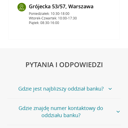
Grójecka 53/57, Warszawa
Poniedziałek: 10:30-18:00
Wtorek-Czwartek: 10:00-17:30
Piątek: 08:30-16:00
PYTANIA I ODPOWIEDZI
Gdzie jest najbliższy oddział banku?
Jeśli szukasz oddziału naszego banku, zapraszamy na
Gdzie znajdę numer kontaktowy do
stronę
Placówki i bankomaty
, na której znajduje się
oddziału banku?
wygodna wyszukiwarka.
Alternatywnie, możesz skorzystać z pełnej
listy naszych