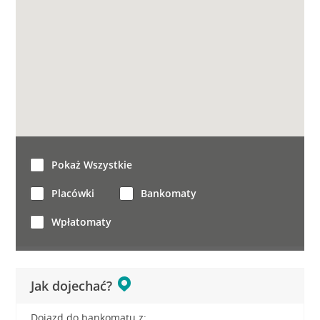
Pokaż Wszystkie
Placówki
Bankomaty
Wpłatomaty
Jak dojechać?
Dojazd do bankomatu z: