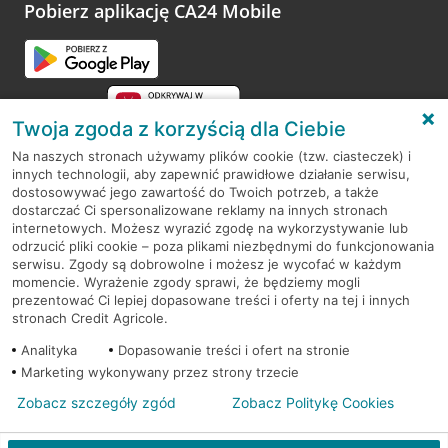
opinie.
Pobierz aplikację CA24 Mobile
Przejdź do pytania
Twoja zgoda z korzyścią dla Ciebie
Na naszych stronach używamy plików cookie (tzw. ciasteczek) i
innych technologii, aby zapewnić prawidłowe działanie serwisu,
RODO
dostosowywać jego zawartość do Twoich potrzeb, a także
dostarczać Ci spersonalizowane reklamy na innych stronach
Regulamin serwisu
internetowych. Możesz wyrazić zgodę na wykorzystywanie lub
odrzucić pliki cookie – poza plikami niezbędnymi do funkcjonowania
Mapa serwisu
serwisu. Zgody są dobrowolne i możesz je wycofać w każdym
momencie. Wyrażenie zgody sprawi, że będziemy mogli
Polityka
Cookies
prezentować Ci lepiej dopasowane treści i oferty na tej i innych
stronach Credit Agricole.
Polityka prywatności
Analityka
Dopasowanie treści i ofert na stronie
Marketing wykonywany przez strony trzecie
Zobacz szczegóły zgód
Zobacz Politykę Cookies
© 2026 Credit Agricole Bank Polska S.A. Wszelkie prawa zastrzeżone