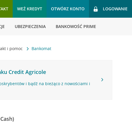
TAKT
WEŹ KREDYT
OTWÓRZ KONTO
LOGOWANIE
JE
UBEZPIECZENIA
BANKOWOŚĆ PRIME
akt i pomoc
Bankomat
ku Credit Agricole
bskrybentów i bądź na bieżąco z nowościami i
 Cash)