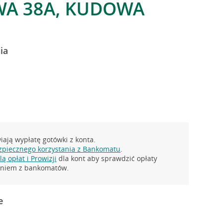
WA 38A, KUDOWA
ia
ają wypłatę gotówki z konta.
zpiecznego korzystania z Bankomatu
.
ą opłat i Prowizji
dla kont aby sprawdzić opłaty
taniem z bankomatów.
e