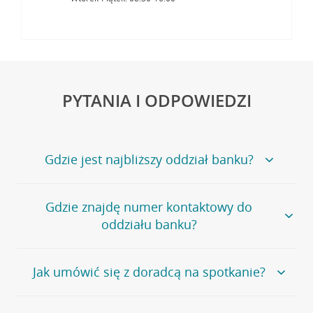
PYTANIA I ODPOWIEDZI
Gdzie jest najbliższy oddział banku?
Jeśli szukasz oddziału naszego banku, zapraszamy na
Gdzie znajdę numer kontaktowy do
stronę
Placówki i bankomaty
, na której znajduje się
oddziału banku?
wygodna wyszukiwarka.
Alternatywnie, możesz skorzystać z pełnej
listy naszych
oddziałów
.
Bank Credit Agricole nie udostępnia ogólnego numeru
Jak umówić się z doradcą na spotkanie?
telefonu do placówki bankowej.
Przejdź do pytania
Polecamy skorzystanie z możliwości wcześniejszego