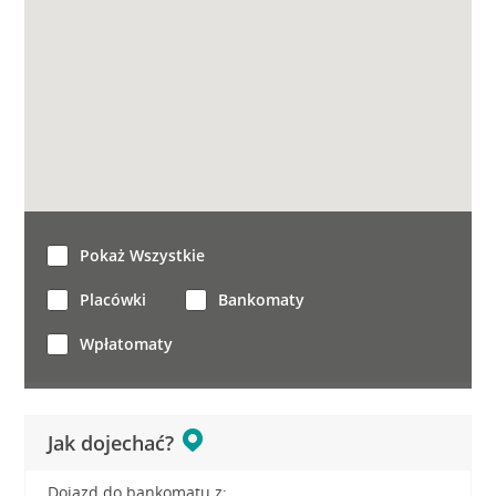
Pokaż Wszystkie
Placówki
Bankomaty
Wpłatomaty
Jak dojechać?
Dojazd do bankomatu z: