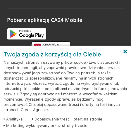
Wystarczy przejść na stronę
Oceń wizytę
, wyszukać
odwiedzoną placówkę i wypełnić formularz w ramach
platformy Profil Firmy w Google. Dziękujemy za wszystkie
opinie.
Pobierz aplikację CA24 Mobile
Przejdź do pytania
Twoja zgoda z korzyścią dla Ciebie
Na naszych stronach używamy plików cookie (tzw. ciasteczek) i
innych technologii, aby zapewnić prawidłowe działanie serwisu,
RODO
dostosowywać jego zawartość do Twoich potrzeb, a także
dostarczać Ci spersonalizowane reklamy na innych stronach
Regulamin serwisu
internetowych. Możesz wyrazić zgodę na wykorzystywanie lub
odrzucić pliki cookie – poza plikami niezbędnymi do funkcjonowania
Mapa serwisu
serwisu. Zgody są dobrowolne i możesz je wycofać w każdym
momencie. Wyrażenie zgody sprawi, że będziemy mogli
Polityka
Cookies
prezentować Ci lepiej dopasowane treści i oferty na tej i innych
stronach Credit Agricole.
Polityka prywatności
Analityka
Dopasowanie treści i ofert na stronie
Marketing wykonywany przez strony trzecie