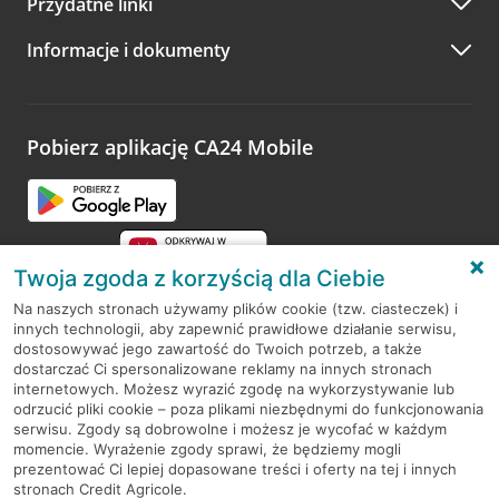
Przydatne linki
A po wizycie…
Informacje i dokumenty
Zachęcamy do podzielenia się z nami opinią o wizycie.
Wystarczy przejść na stronę
Oceń wizytę
, wyszukać
odwiedzoną placówkę i wypełnić formularz w ramach
platformy Profil Firmy w Google. Dziękujemy za wszystkie
opinie.
Pobierz aplikację CA24 Mobile
Przejdź do pytania
Twoja zgoda z korzyścią dla Ciebie
Na naszych stronach używamy plików cookie (tzw. ciasteczek) i
innych technologii, aby zapewnić prawidłowe działanie serwisu,
RODO
dostosowywać jego zawartość do Twoich potrzeb, a także
dostarczać Ci spersonalizowane reklamy na innych stronach
Regulamin serwisu
internetowych. Możesz wyrazić zgodę na wykorzystywanie lub
odrzucić pliki cookie – poza plikami niezbędnymi do funkcjonowania
Mapa serwisu
serwisu. Zgody są dobrowolne i możesz je wycofać w każdym
momencie. Wyrażenie zgody sprawi, że będziemy mogli
Polityka
Cookies
prezentować Ci lepiej dopasowane treści i oferty na tej i innych
stronach Credit Agricole.