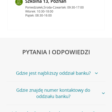
Szkolna 13, Poznań
Poniedziałek,Środa-Czwartek: 09:30-17:00
Wtorek: 10:30-18:00
Piątek: 08:30-16:00
PYTANIA I ODPOWIEDZI
Gdzie jest najbliższy oddział banku?
Jeśli szukasz oddziału naszego banku, zapraszamy na
Gdzie znajdę numer kontaktowy do
stronę
Placówki i bankomaty
, na której znajduje się
oddziału banku?
wygodna wyszukiwarka.
Alternatywnie, możesz skorzystać z pełnej
listy naszych
oddziałów
.
Bank Credit Agricole nie udostępnia ogólnego numeru