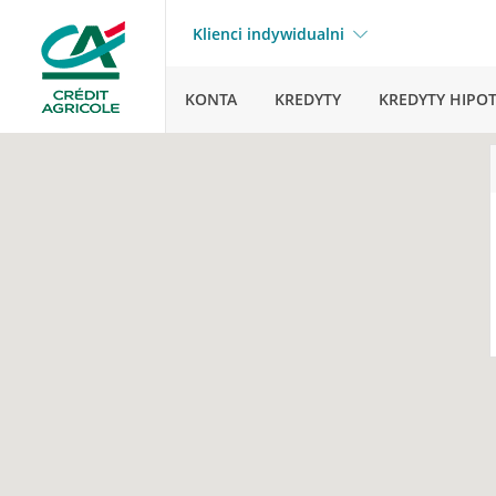
Klienci indywidualni
KONTA
KREDYTY
KREDYTY HIPO