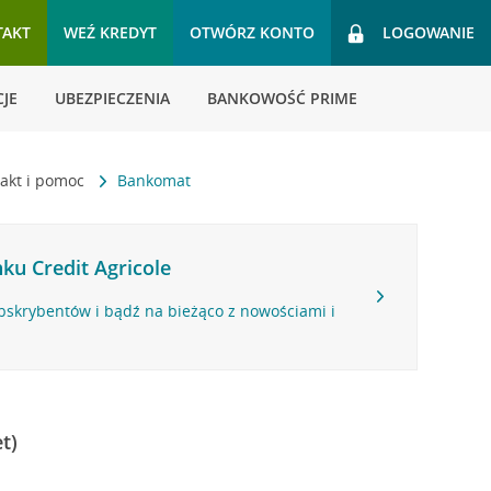
TAKT
WEŹ KREDYT
OTWÓRZ KONTO
LOGOWANIE
JE
UBEZPIECZENIA
BANKOWOŚĆ PRIME
akt i pomoc
Bankomat
ku Credit Agricole
bskrybentów i bądź na bieżąco z nowościami i
t)