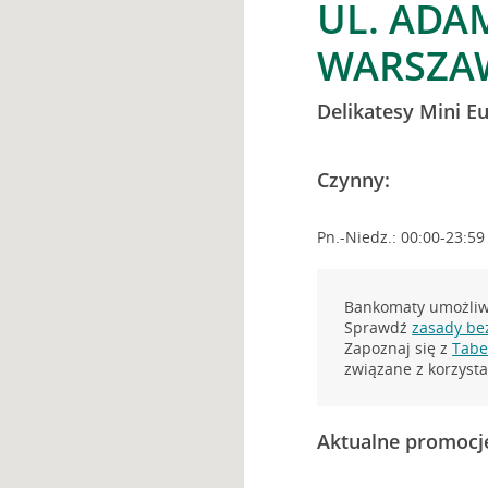
UL. ADA
WARSZA
Delikatesy Mini E
Czynny:
Pn.-Niedz.: 00:00-23:59
Bankomaty umożliwi
Sprawdź
zasady be
Zapoznaj się z
Tabel
związane z korzys
Aktualne promocj