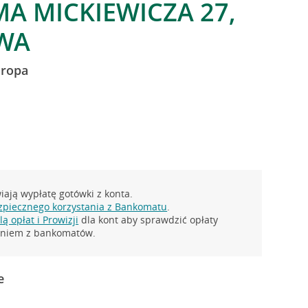
MA MICKIEWICZA 27,
WA
uropa
ają wypłatę gotówki z konta.
zpiecznego korzystania z Bankomatu
.
ą opłat i Prowizji
dla kont aby sprawdzić opłaty
taniem z bankomatów.
e