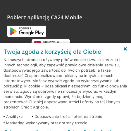
odwiedzoną placówkę i wypełnić formularz w ramach
platformy Profil Firmy w Google. Dziękujemy za wszystkie
opinie.
Pobierz aplikację CA24 Mobile
Przejdź do pytania
Twoja zgoda z korzyścią dla Ciebie
Na naszych stronach używamy plików cookie (tzw. ciasteczek) i
innych technologii, aby zapewnić prawidłowe działanie serwisu,
RODO
dostosowywać jego zawartość do Twoich potrzeb, a także
dostarczać Ci spersonalizowane reklamy na innych stronach
Regulamin serwisu
internetowych. Możesz wyrazić zgodę na wykorzystywanie lub
odrzucić pliki cookie – poza plikami niezbędnymi do funkcjonowania
Mapa serwisu
serwisu. Zgody są dobrowolne i możesz je wycofać w każdym
momencie. Wyrażenie zgody sprawi, że będziemy mogli
Polityka
Cookies
prezentować Ci lepiej dopasowane treści i oferty na tej i innych
stronach Credit Agricole.
Polityka prywatności
Analityka
Dopasowanie treści i ofert na stronie
Marketing wykonywany przez strony trzecie