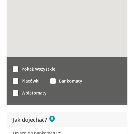
Pokaż Wszystkie
Placówki
Bankomaty
Wpłatomaty
Jak dojechać?
Dojazd do bankomatu z: