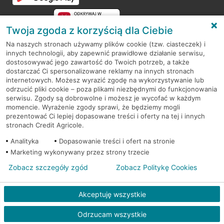
Twoja zgoda z korzyścią dla Ciebie
Na naszych stronach używamy plików cookie (tzw. ciasteczek) i
innych technologii, aby zapewnić prawidłowe działanie serwisu,
RODO
dostosowywać jego zawartość do Twoich potrzeb, a także
dostarczać Ci spersonalizowane reklamy na innych stronach
Regulamin serwisu
internetowych. Możesz wyrazić zgodę na wykorzystywanie lub
odrzucić pliki cookie – poza plikami niezbędnymi do funkcjonowania
Mapa serwisu
serwisu. Zgody są dobrowolne i możesz je wycofać w każdym
momencie. Wyrażenie zgody sprawi, że będziemy mogli
Polityka
Cookies
prezentować Ci lepiej dopasowane treści i oferty na tej i innych
stronach Credit Agricole.
Polityka prywatności
Analityka
Dopasowanie treści i ofert na stronie
Marketing wykonywany przez strony trzecie
Zobacz szczegóły zgód
Zobacz Politykę Cookies
© 2026 Credit Agricole Bank Polska S.A. Wszelkie prawa zastrzeżone
Akceptuję wszystkie
Odrzucam wszystkie