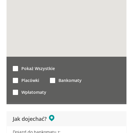
Pokaż Wszystkie
Placówki
Bankomaty
Wpłatomaty
Jak dojechać?
Dojazd do bankomatu z: