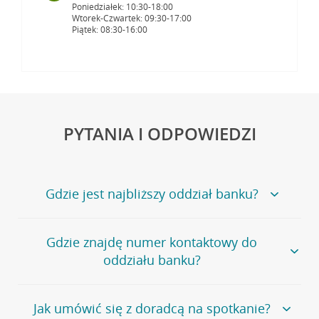
Poniedziałek: 10:30-18:00
Wtorek-Czwartek: 09:30-17:00
Piątek: 08:30-16:00
PYTANIA I ODPOWIEDZI
Gdzie jest najbliższy oddział banku?
Jeśli szukasz oddziału naszego banku, zapraszamy na
Gdzie znajdę numer kontaktowy do
stronę
Placówki i bankomaty
, na której znajduje się
oddziału banku?
wygodna wyszukiwarka.
Alternatywnie, możesz skorzystać z pełnej
listy naszych
oddziałów
.
Bank Credit Agricole nie udostępnia ogólnego numeru
Jak umówić się z doradcą na spotkanie?
telefonu do placówki bankowej.