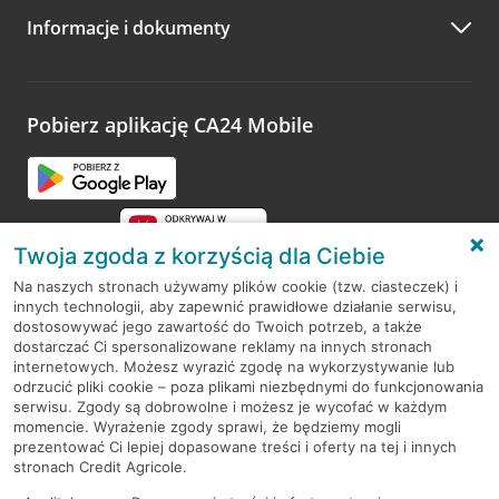
Informacje i dokumenty
Zachęcamy do podzielenia się z nami opinią o wizycie.
Wystarczy przejść na stronę
Oceń wizytę
, wyszukać
odwiedzoną placówkę i wypełnić formularz w ramach
platformy Profil Firmy w Google. Dziękujemy za wszystkie
opinie.
Pobierz aplikację CA24 Mobile
Przejdź do pytania
Twoja zgoda z korzyścią dla Ciebie
Na naszych stronach używamy plików cookie (tzw. ciasteczek) i
innych technologii, aby zapewnić prawidłowe działanie serwisu,
RODO
dostosowywać jego zawartość do Twoich potrzeb, a także
dostarczać Ci spersonalizowane reklamy na innych stronach
Regulamin serwisu
internetowych. Możesz wyrazić zgodę na wykorzystywanie lub
odrzucić pliki cookie – poza plikami niezbędnymi do funkcjonowania
Mapa serwisu
serwisu. Zgody są dobrowolne i możesz je wycofać w każdym
momencie. Wyrażenie zgody sprawi, że będziemy mogli
Polityka
Cookies
prezentować Ci lepiej dopasowane treści i oferty na tej i innych
stronach Credit Agricole.
Polityka prywatności