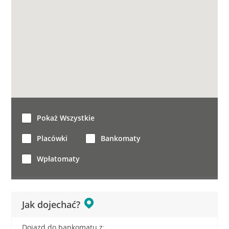
Pokaż Wszystkie
Placówki
Bankomaty
Wpłatomaty
Jak dojechać?
Dojazd do bankomatu z: