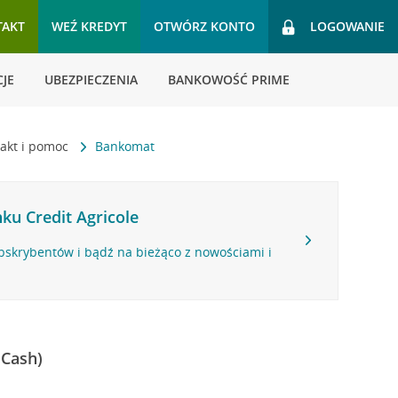
TAKT
WEŹ KREDYT
OTWÓRZ KONTO
LOGOWANIE
JE
UBEZPIECZENIA
BANKOWOŚĆ PRIME
akt i pomoc
Bankomat
ku Credit Agricole
bskrybentów i bądź na bieżąco z nowościami i
 Cash)