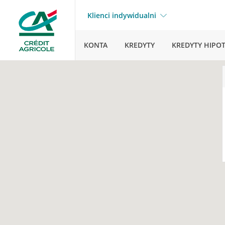
Klienci indywidualni
KONTA
KREDYTY
KREDYTY HIPO