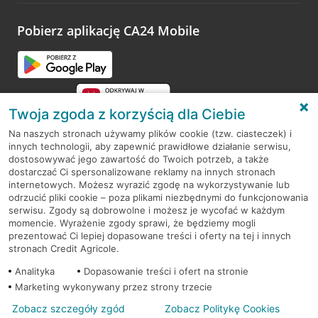
platformy Profil Firmy w Google. Dziękujemy za wszystkie
opinie.
Pobierz aplikację CA24 Mobile
Przejdź do pytania
Twoja zgoda z korzyścią dla Ciebie
Na naszych stronach używamy plików cookie (tzw. ciasteczek) i
innych technologii, aby zapewnić prawidłowe działanie serwisu,
RODO
dostosowywać jego zawartość do Twoich potrzeb, a także
dostarczać Ci spersonalizowane reklamy na innych stronach
Regulamin serwisu
internetowych. Możesz wyrazić zgodę na wykorzystywanie lub
odrzucić pliki cookie – poza plikami niezbędnymi do funkcjonowania
Mapa serwisu
serwisu. Zgody są dobrowolne i możesz je wycofać w każdym
momencie. Wyrażenie zgody sprawi, że będziemy mogli
Polityka
Cookies
prezentować Ci lepiej dopasowane treści i oferty na tej i innych
stronach Credit Agricole.
Polityka prywatności
Analityka
Dopasowanie treści i ofert na stronie
Marketing wykonywany przez strony trzecie
Zobacz szczegóły zgód
Zobacz Politykę Cookies
© 2026 Credit Agricole Bank Polska S.A. Wszelkie prawa zastrzeżone