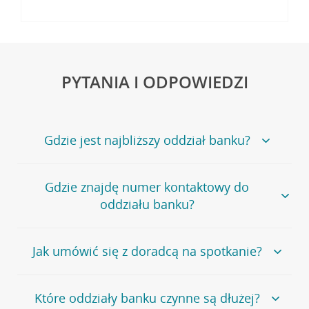
PYTANIA I ODPOWIEDZI
Gdzie jest najbliższy oddział banku?
Jeśli szukasz oddziału naszego banku, zapraszamy na
Gdzie znajdę numer kontaktowy do
stronę
Placówki i bankomaty
, na której znajduje się
oddziału banku?
wygodna wyszukiwarka.
Alternatywnie, możesz skorzystać z pełnej
listy naszych
oddziałów
.
Bank Credit Agricole nie udostępnia ogólnego numeru
Jak umówić się z doradcą na spotkanie?
telefonu do placówki bankowej.
Przejdź do pytania
Polecamy skorzystanie z możliwości wcześniejszego
Jeśli jesteś już
naszym
umówienia się z doradcą w placówce bankowej
.
Które oddziały banku czynne są dłużej?
klientem
możesz
samodzielnie
umówić się na spotkanie z