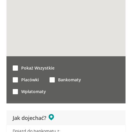
Pokaż Wszystkie
Placówki
Bankomaty
Wpłatomaty
Jak dojechać?
Dojazd do bankomatu z: