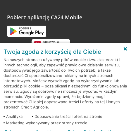
odwiedzoną placówkę i wypełnić formularz w ramach
platformy Profil Firmy w Google. Dziękujemy za wszystkie
opinie.
Pobierz aplikację CA24 Mobile
Przejdź do pytania
Twoja zgoda z korzyścią dla Ciebie
Na naszych stronach używamy plików cookie (tzw. ciasteczek) i
innych technologii, aby zapewnić prawidłowe działanie serwisu,
RODO
dostosowywać jego zawartość do Twoich potrzeb, a także
dostarczać Ci spersonalizowane reklamy na innych stronach
Regulamin serwisu
internetowych. Możesz wyrazić zgodę na wykorzystywanie lub
odrzucić pliki cookie – poza plikami niezbędnymi do funkcjonowania
Mapa serwisu
serwisu. Zgody są dobrowolne i możesz je wycofać w każdym
momencie. Wyrażenie zgody sprawi, że będziemy mogli
Polityka
Cookies
prezentować Ci lepiej dopasowane treści i oferty na tej i innych
stronach Credit Agricole.
Polityka prywatności
Analityka
Dopasowanie treści i ofert na stronie
Marketing wykonywany przez strony trzecie