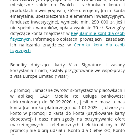
miesięczne saldo na Twoich rachunkach konta i
produktach inwestycyjnych, które oferujemy (m.in. konta
emerytalne, ubezpieczenia z elementem inwestycyjnym,
fundusze inwestycyjne), wyniesie min. 250 000 zł. Jeśli
nie spełnisz warunków, opłata wyniesie 70 zł. Szczegóły
dotyczące konta znajdziesz w
Regulaminie kont dla osób
fizycznych
. Informacje o opłatach, prowizjach i zasadach
ich naliczania znajdziesz w
Cenniku kont dla osób
fizycznych
.
Benefity dotyczące karty Visa Signature i zasady
korzystania z nich, zostały przygotowane we współpracy
z Visa Europe Limited (“Visa”).
Z promocji „Smaczne zwroty” skorzystasz w placówkach i
w aplikacji CA24 Mobile (to usługa bankowości
elektronicznej) do 30.09.2026 r., jeśli nie masz u nas
konta (rachunku płatniczego) od 1.01.2025 r., otworzysz
konto w promocji z kartą do konta (użytkowanie karty
debetowej) i dasz nam zgody na otrzymywanie ofert
marketingowych – telefonicznych i elektronicznych. W
promocji nie biorą udziału: Konto dla Ciebie GO, Konto