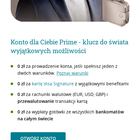
Konto dla Ciebie Prime - klucz do świata
wyjątkowych możliwości
0 zł
za prowadzenie konta, jeśli spełnisz jeden z
dwóch warunków.
Poznaj warunki
0 zł
za
kartę Visa Signature
z wyjątkowymi benefitami
0 zł
za rachunki walutowe (EUR, USD, GBP) i
przewalutowanie
transakcji kartą
0 zł
za wypłaty gotówki ze wszystkich
bankomatów
na całym świecie
OTWÓRZ KONTO