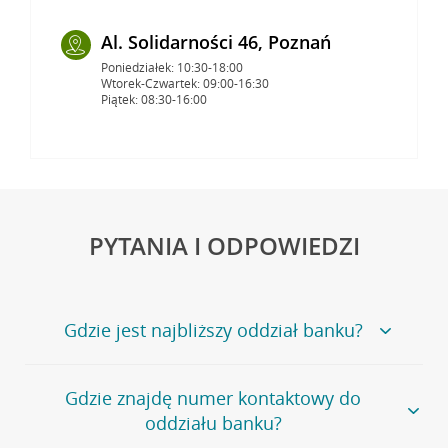
Al. Solidarności 46, Poznań
Poniedziałek: 10:30-18:00
Wtorek-Czwartek: 09:00-16:30
Piątek: 08:30-16:00
PYTANIA I ODPOWIEDZI
Gdzie jest najbliższy oddział banku?
Jeśli szukasz oddziału naszego banku, zapraszamy na
Gdzie znajdę numer kontaktowy do
stronę
Placówki i bankomaty
, na której znajduje się
oddziału banku?
wygodna wyszukiwarka.