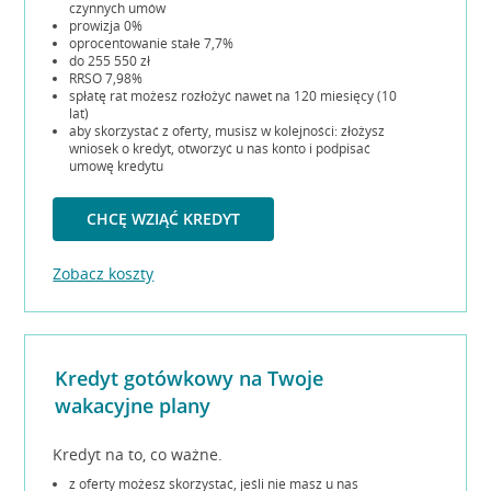
czynnych umów
prowizja 0%
oprocentowanie stałe 7,7%
do 255 550 zł
RRSO 7,98%
spłatę rat możesz rozłożyć nawet na 120 miesięcy (10
lat)
aby skorzystać z oferty, musisz w kolejności: złożysz
wniosek o kredyt, otworzyć u nas konto i podpisać
umowę kredytu
CHCĘ WZIĄĆ KREDYT
Zobacz koszty
Kredyt gotówkowy na Twoje
wakacyjne plany
Kredyt na to, co ważne.
z oferty możesz skorzystać, jeśli nie masz u nas