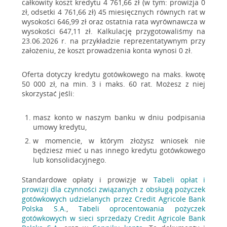
całkowity koszt kredytu 4 761,66 zł (w tym: prowizja 0
Załączniki
zł, odsetki 4 761,66 zł) 45 miesięcznych równych rat w
wysokości 646,99 zł oraz ostatnia rata wyrównawcza w
wysokości 647,11 zł. Kalkulację przygotowaliśmy na
Przejdź do umowy kredytowej. W
23.06.2026 r. na przykładzie reprezentatywnym przy
bocznym menu wybierz opcję Załączniki i
założeniu, że koszt prowadzenia konta wynosi 0 zł.
otwórz umowę
Oferta dotyczy kredytu gotówkowego na maks. kwotę
50 000 zł, na min. 3 i maks. 60 rat. Możesz z niej
I gotowe!
skorzystać jeśli:
masz konto w naszym banku w dniu podpisania
Przejdź do pytania
umowy kredytu,
w momencie, w którym złożysz wniosek nie
będziesz mieć u nas innego kredytu gotówkowego
lub konsolidacyjnego.
Standardowe opłaty i prowizje w
Tabeli opłat i
prowizji dla czynności związanych z obsługą pożyczek
gotówkowych udzielanych przez Credit Agricole Bank
Polska S.A.
,
Tabeli oprocentowania pożyczek
gotówkowych w sieci sprzedaży Credit Agricole Bank