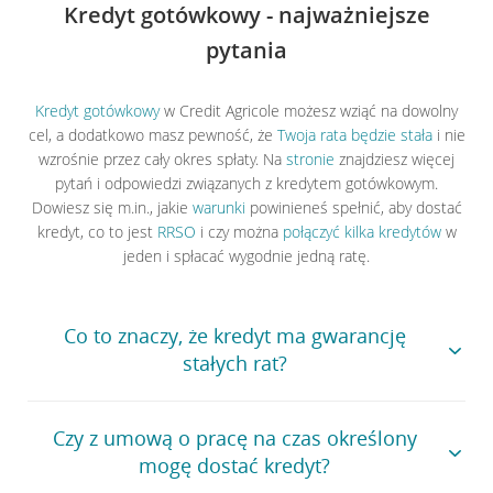
Kredyt gotówkowy - najważniejsze
pytania
Kredyt gotówkowy
w Credit Agricole możesz wziąć na dowolny
cel, a dodatkowo masz pewność, że
Twoja rata będzie stała
i nie
wzrośnie przez cały okres spłaty. Na
stronie
znajdziesz więcej
pytań i odpowiedzi związanych z kredytem gotówkowym.
Dowiesz się m.in., jakie
warunki
powinieneś spełnić, aby dostać
kredyt, co to jest
RRSO
i czy można
połączyć kilka kredytów
w
jeden i spłacać wygodnie jedną ratę.
Co to znaczy, że kredyt ma gwarancję
stałych rat?
W Credit Agricole gwarantujemy stałą ratę w: kredycie
Czy z umową o pracę na czas określony
gotówkowym, konsolidacyjnym,
ratalnym
,
kredycie na
mogę dostać kredyt?
instalacje fotowoltaiczne
. Oznacza, że Twoje raty będą
takie same przez cały okres spłaty, jeśli będziesz je spłacać