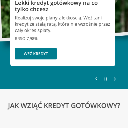
Lekki kredyt gotówkowy na co
Kredyt gotówkowy na Twoje
tylko chcesz
wakacyjne plany
Realizuj swoje plany z lekkością. Weź tani
eź kredyt na to co ważne. Twoje marzenia
kredyt ze stałą ratą, która nie wzrośnie przez
ie muszą czekać!
cały okres spłaty.
RSO 9,6%
RRSO 7,98%
WEŹ KREDYT
WEŹ KREDYT
JAK WZIĄĆ KREDYT GOTÓWKOWY?