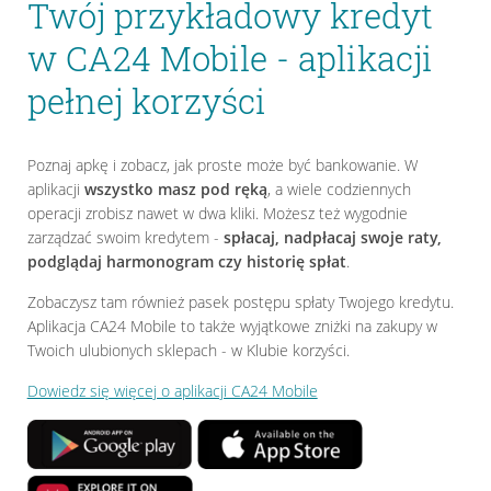
Twój przykładowy kredyt
w CA24 Mobile - aplikacji
pełnej korzyści
Poznaj apkę i zobacz, jak proste może być bankowanie. W
aplikacji
wszystko masz pod ręką
, a wiele codziennych
operacji zrobisz nawet w dwa kliki. Możesz też wygodnie
zarządzać swoim kredytem -
spłacaj, nadpłacaj swoje raty,
podglądaj harmonogram czy historię spłat
.
Zobaczysz tam również pasek postępu spłaty Twojego kredytu.
Aplikacja CA24 Mobile to także wyjątkowe zniżki na zakupy w
Twoich ulubionych sklepach - w Klubie korzyści.
Dowiedz się więcej o aplikacji CA24 Mobile