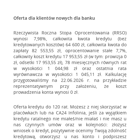
Przejdź do pytania
pobytu),
Sprawdź, czy masz zainstalowany na
ma nadany numer ewidencyjny PESEL,
ma ukończone 21 lat oraz posiada pełną zdolność
Oferta dla klientów nowych dla banku
swoim komputerze Adobe Acrobat
do czynności prawnych,
Reader. Program do obsługi plików pdf.
posiada stałe dochody ze źródeł akceptowanych
Rzeczywista Roczna Stopa Oprocentowania (RRSO)
Jeśli nie, możesz go bezpłatnie pobrać ze
przez Credit Agricole Bank Polska S.A.,
wynosi 7,98%, całkowita kwota kredytu (bez
posiada zdolność kredytową.
strony producenta
.
kredytowanych kosztów) 64 600 zł, całkowita kwota do
zapłaty 82 553,55 zł, oprocentowanie stałe 7,7%,
Przejdź do pytania
całkowity koszt kredytu 17 953,55 zł (w tym: prowizja 0
Otwórz mejl, który wysłaliśmy do Ciebie z
zł, odsetki 17 953,55 zł), 78 miesięcznych równych rat
w wysokości 1 044,98 zł oraz ostatnia rata
adresu:
wyrównawcza w wysokości 1 045,11 zł. Kalkulację
przygotowaliśmy na 22.06.2026 r. na przykładzie
Status-wniosku@credit-agricole.pl
dla
reprezentatywnym przy założeniu, że koszt
kredytu ratalnego,
prowadzenia konta wynosi 0 zł.
Umowy_CA24@credit-agricole.pl
dla
Oferta kredytu do 120 rat. Możesz z niej skorzystać w
kredytu gotówkowego, konsolidacyjnego
placówkach lub na CA24 Infolinia, jeśli za wyjątkiem
kredytu ratalnego nie miałeś/nie miałaś i nie masz u
i karty kredytowej.
nas czynnych umów oraz w kolejności: złożysz
wniosek o kredyt, pozytywnie ocenimy Twoją zdolność
kredytową, otworzysz u nas konto i podpiszesz
Zapisz załącznik na komputerze np. na