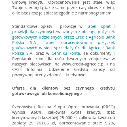
umowę kredytu. Oprocentowanie jest stałe, więc
pulpicie.
Twoje raty będą takie same przez cały okres kredytu,
o ile będziesz je spłacać zgodnie z harmonogramem.
Przejdź do niego i otwórz go w programie
Standardowe opłaty i prowizje w
Tabeli opłat i
do obsługi plików pdf.
prowizji dla czynności związanych z obsługą pożyczek
gotówkowych udzielanych przez Credit Agricole Bank
Polska S.A.
,
Tabeli oprocentowania pożyczek
Kiknij prawym przyciskiem myszy i w
gotówkowych w sieci sprzedaży Credit Agricole Bank
Polska S.A
. oraz w
Cenniku konta
. Te dokumenty i
rozwijanym oknie wybierz kolejno:
Otwórz
Regulamin kont dla osób fizycznych znajdziesz w
za pomocą
»
Adobe Acrobat Reader
.
naszych placówkach, na www.credit-agricole.pl i na
CA24 Infolinia. Udzielenie kredytu zależy od
pozytywnej oceny zdolności kredytowej.
Wpisz hasło - to osiem ostatnich cyfr
Twojego numeru PESEL i zatwierdź.
Oferta dla klientów bez czynnego kredytu
gotówkowego lub konsolidacyjnego
W otwartym dokumencie włącz widok z
Rzeczywista Roczna Stopa Oprocentowania (RRSO)
załącznikami. W górnym menu wybierz
wynosi 9,60%, całkowita kwota kredytu (bez
zakładkę Widok, a potem kolejno:
kredytowanych kosztów) 25 000 zł, całkowita kwota do
zapłaty 29 761,66 zł, oprocentowanie stałe 9,2%,
Pokaż/Ukryj
»
Panele nawigacji
»