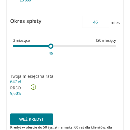
25 000
Okres spłaty
mies.
3 miesiące
120 miesięcy
46
Twoja miesięczna rata
647
zł
RRSO
9,60
%
WEŹ KREDYT
Kredyt w ofercie do 50 tys. zł na maks. 60 rat dla klientów, dla