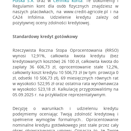
Polska S.A
. oraz w
Cenniku konta
. Te dokumenty i
Regulamin kont dla osób fizycznych znajdziesz w
naszych placówkach, na www.credit-agricole.pl i na
CA24 Infolinia. Udzielenie kredytu zależy od
pozytywnej oceny zdolności kredytowej.
Standardowy kredyt gotówkowy
Rzeczywista Roczna Stopa Oprocentowania (RRSO)
wynosi 12,91%, całkowita kwota kredytu (bez
kredytowanych kosztów) 26 100 zł, całkowita kwota do
zapłaty 36 606,73 zł, oprocentowanie stałe 12,2%,
całkowity koszt kredytu 10 506,73 zł (w tym: prowizja 0
zł, odsetki 10 506,73 zł), 69 miesięcznych równych rat
w wysokości 522,95 zł oraz ostatnia rata wyrównawcza
w wysokości 523,18 zł. Kalkulację przygotowaliśmy na
05.09.2025 r. na przykładzie reprezentatywnym.
Decyzję o warunkach i udzieleniu kredytu
podejmiemy oceniając Twoją zdolność kredytową i
spełnienie wymogów formalnych.. Oprocentowanie
nominalne kredytu gotówkowego jest stałe przez cały
okres obowiązywania umowy. Oznacza to, że Twoje