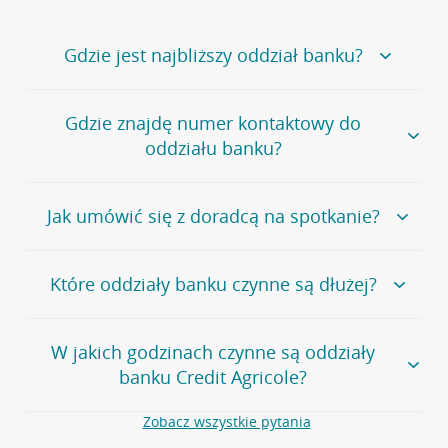
Gdzie jest najbliższy oddział banku?
Jeśli szukasz oddziału naszego banku, zapraszamy na
Gdzie znajdę numer kontaktowy do
stronę
Placówki i bankomaty
, na której znajduje się
oddziału banku?
wygodna wyszukiwarka.
Alternatywnie, możesz skorzystać z pełnej
listy naszych
oddziałów
.
Bank Credit Agricole nie udostępnia ogólnego numeru
Jak umówić się z doradcą na spotkanie?
telefonu do placówki bankowej.
Przejdź do pytania
Polecamy skorzystanie z możliwości wcześniejszego
Jeśli jesteś już
naszym
umówienia się z doradcą w placówce bankowej
.
Które oddziały banku czynne są dłużej?
klientem
możesz
samodzielnie
umówić się na spotkanie z
Twoim doradcą w wybranym terminie. Zrób to:
Przejdź do pytania
Większość naszych oddziałów czynna jest w
podobnych
w
aplikacji CA24 Mobile
- po zalogowaniu kliknij w ikonę
W jakich godzinach czynne są oddziały
godzinach
. Dokładne godziny pracy uzależnione są od
kontaktu w prawym górnym rogu, a następnie w przycisk
banku Credit Agricole?
lokalnych uwarunkowań i potrzeb klientów danej placówki.
Umów nowe spotkanie –
zobacz jak to zrobić
w
serwisie CA24 eBank
- po zalogowaniu wybierz
Aby sprawdzić godziny pracy oddziałów, zapraszamy na
Zobacz wszystkie pytania
opcję Umów spotkanie
w górnym menu.
stronę
Placówki i bankomaty
, na której znajduje się
Oddziały banku Credit Agricole czynne są w