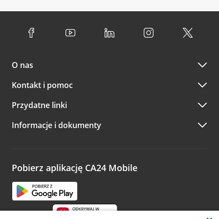
wygodna wyszukiwarka. Skorzystaj z filtra "Czynne" i
standardowych, szeroko stosowanych godzinach pracy
Jeśli
nie jesteś jeszcze naszym klientem
lub
nie korzystasz
wybierz interesującą Cię godzinę.
przedsiębiorstw i urzędów. Dokładne godziny pracy
z bankowości elektronicznej
możesz umówić się na
poszczególnych placówek znajdują się na
naszej stronie
spotkanie:
Przejdź do pytania
internetowej
.
przez
formularz kontaktowy na mapie
–
wybierz
Serdecznie zapraszamy do naszych oddziałów. Polecamy
placówkę na mapie
i kliknij w przycisk Umów się z
skorzystanie z możliwości wcześniejszego
umówienia się z
doradcą. Po wypełnieniu formularza poczekaj na kontakt
O nas
doradcą w placówce bankowej
.
doradcy potwierdzający wizytę lub propozycję spotkania
w innym terminie.
Przejdź do pytania
Kontakt i pomoc
telefonicznie przez Infolinię CA24
Przydatne linki
A po wizycie…
Informacje i dokumenty
Zachęcamy do podzielenia się z nami opinią o wizycie.
Wystarczy przejść na stronę
Oceń wizytę
, wyszukać
odwiedzoną placówkę i wypełnić formularz w ramach
platformy Profil Firmy w Google. Dziękujemy za wszystkie
opinie.
Pobierz aplikację CA24 Mobile
Przejdź do pytania