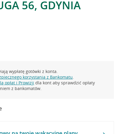
UGA 56, GDYNIA
ają wypłatę gotówki z konta.
zpiecznego korzystania z Bankomatu
.
ą opłat i Prowizji
dla kont aby sprawdzić opłaty
taniem z bankomatów.
e
owy na twoje wakacyjne plany