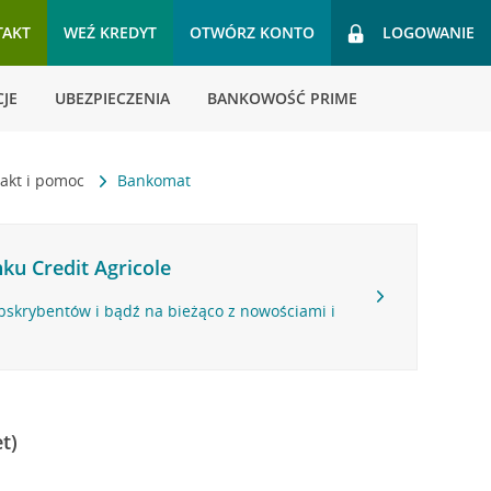
TAKT
WEŹ KREDYT
OTWÓRZ KONTO
LOGOWANIE
JE
UBEZPIECZENIA
BANKOWOŚĆ PRIME
akt i pomoc
Bankomat
ku Credit Agricole
bskrybentów i bądź na bieżąco z nowościami i
t)