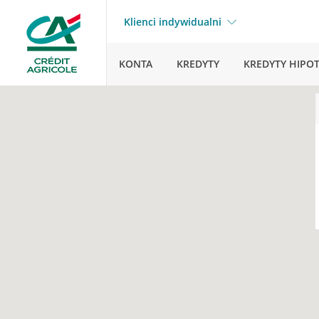
Klienci indywidualni
KONTA
KREDYTY
KREDYTY HIPO