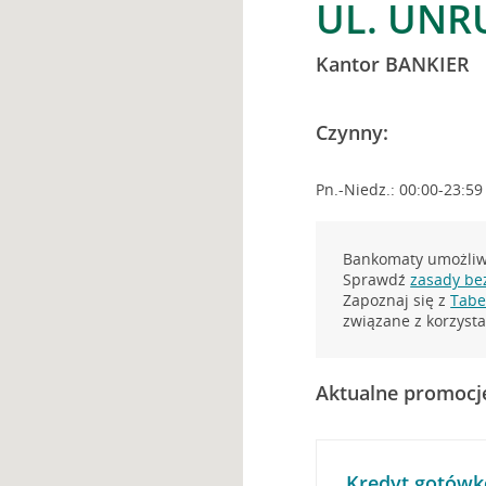
UL. UNR
Kantor BANKIER
Czynny:
Pn.-Niedz.: 00:00-23:59
Bankomaty umożliwi
Sprawdź
zasady be
Zapoznaj się z
Tabel
związane z korzys
Aktualne promocj
Kredyt gotówk